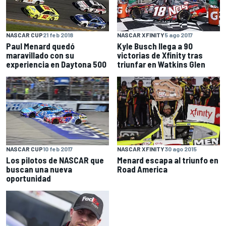
NASCAR CUP
21 feb 2018
NASCAR XFINITY
5 ago 2017
Paul Menard quedó
Kyle Busch llega a 90
maravillado con su
victorias de Xfinity tras
experiencia en Daytona 500
triunfar en Watkins Glen
NASCAR CUP
10 feb 2017
NASCAR XFINITY
30 ago 2015
Los pilotos de NASCAR que
Menard escapa al triunfo en
buscan una nueva
Road America
oportunidad