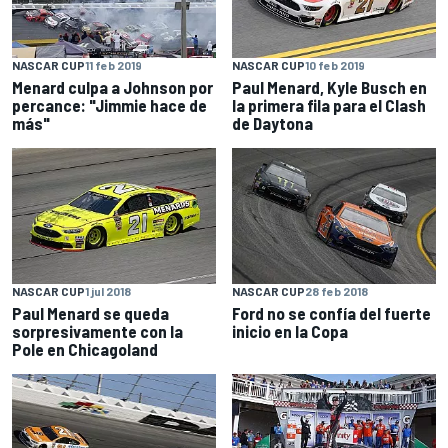
NASCAR CUP
11 feb 2019
NASCAR CUP
10 feb 2019
Menard culpa a Johnson por
Paul Menard, Kyle Busch en
percance: "Jimmie hace de
la primera fila para el Clash
más"
de Daytona
NASCAR CUP
1 jul 2018
NASCAR CUP
28 feb 2018
Paul Menard se queda
Ford no se confía del fuerte
sorpresivamente con la
inicio en la Copa
Pole en Chicagoland