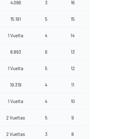
4.096
3
16
15.191
5
15
1 Vuelta
4
14
8.893
6
13
1 Vuelta
5
12
19.319
4
11
1 Vuelta
4
10
2 Vueltas
5
9
2 Vueltas
3
8