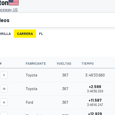
ton
aceway, US
deos
RRILLA
CARRERA
FL
O
#
FABRICANTE
VUELTAS
TIEMPO
Toyota
367
3:46'33.660
11
+2.599
Toyota
367
18
3:46'36.259
+11.587
Ford
367
41
3:46'45.247
+12.929