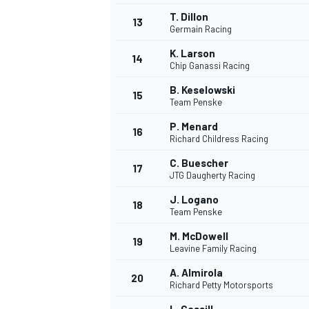
T. Dillon
13
Germain Racing
K. Larson
14
Chip Ganassi Racing
B. Keselowski
15
Team Penske
P. Menard
16
Richard Childress Racing
C. Buescher
17
JTG Daugherty Racing
J. Logano
18
Team Penske
M. McDowell
19
Leavine Family Racing
A. Almirola
20
Richard Petty Motorsports