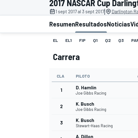
2017 NASCAR Cup Darling
|
FÓRMULA E
MOTO
1 sept 2017 al 3 sept 2017
Darlington R
Resumen
Resultados
Noticias
Vi
EL
EL1
FIP
Q1
Q2
Q3
PA
Carrera
NASCAR
INDYCAR
SPORTSCAR
RALLY
TURISM
CLA
PILOTO
D. Hamlin
1
Joe Gibbs Racing
K. Busch
2
Joe Gibbs Racing
K. Busch
3
Stewart-Haas Racing
MÁS
A. Dillon