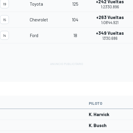
+242 Vueltas
Toyota
125
19
1:23'30.896
+263 Vueltas
Chevrolet
104
15
1:08'44.921
+349 Vueltas
Ford
18
14
13'30.686
PILOTO
K. Harvick
K. Busch