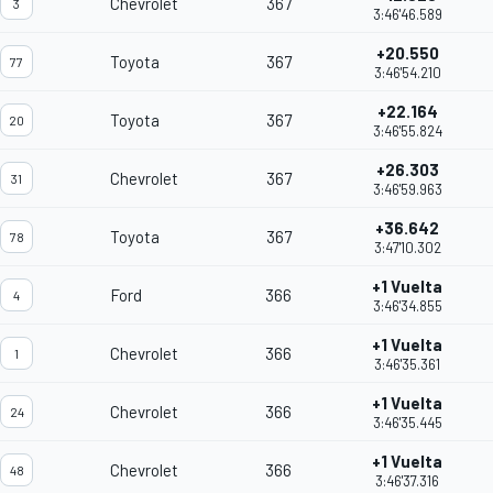
Chevrolet
367
3
3:46'46.589
+20.550
Toyota
367
77
3:46'54.210
+22.164
Toyota
367
20
3:46'55.824
+26.303
Chevrolet
367
31
3:46'59.963
+36.642
Toyota
367
78
3:47'10.302
+1 Vuelta
Ford
366
4
3:46'34.855
+1 Vuelta
Chevrolet
366
1
3:46'35.361
+1 Vuelta
Chevrolet
366
24
3:46'35.445
+1 Vuelta
Chevrolet
366
48
3:46'37.316