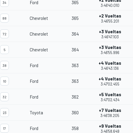
+2 Vueltas
Ford
365
34
3:46'40.010
+2 Vueltas
Chevrolet
365
88
3:46'55.201
+3 Vueltas
Chevrolet
364
72
3:46'47.103
+3 Vueltas
Chevrolet
364
5
3:46'55.996
+4 Vueltas
Ford
363
38
3:46'43.136
+4 Vueltas
Ford
363
10
3:47'02.455
+5 Vueltas
Ford
362
32
3:47'02.434
+7 Vueltas
Toyota
360
23
3:46'38.205
+9 Vueltas
Ford
358
17
3:46'58.649