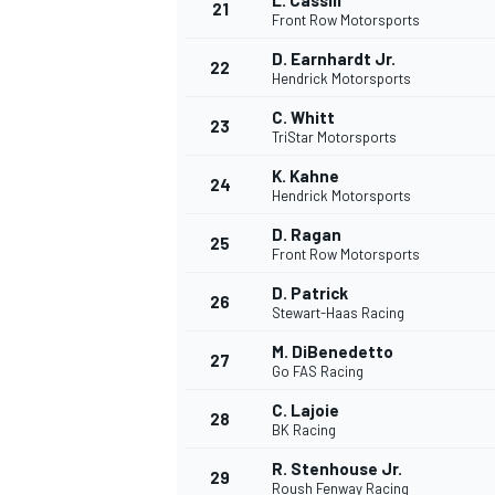
L. Cassill
21
Front Row Motorsports
D. Earnhardt Jr.
22
Hendrick Motorsports
C. Whitt
23
TriStar Motorsports
K. Kahne
24
Hendrick Motorsports
D. Ragan
25
Front Row Motorsports
D. Patrick
26
Stewart-Haas Racing
M. DiBenedetto
27
Go FAS Racing
C. Lajoie
28
BK Racing
R. Stenhouse Jr.
29
Roush Fenway Racing