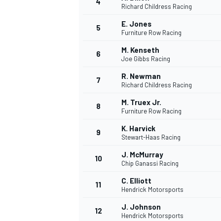
4
Richard Childress Racing
E. Jones
5
Furniture Row Racing
M. Kenseth
6
Joe Gibbs Racing
R. Newman
7
Richard Childress Racing
M. Truex Jr.
8
Furniture Row Racing
K. Harvick
9
Stewart-Haas Racing
J. McMurray
10
Chip Ganassi Racing
C. Elliott
11
Hendrick Motorsports
J. Johnson
12
Hendrick Motorsports