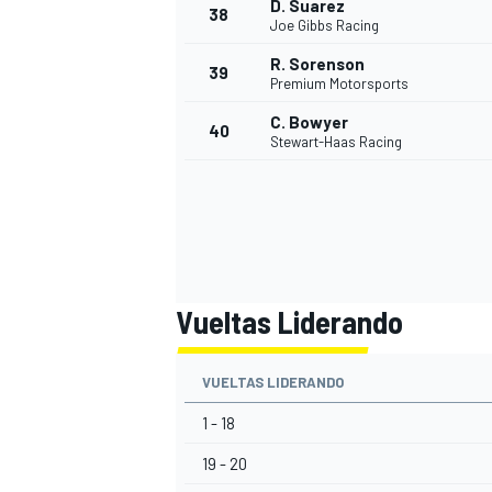
D. Suarez
38
Joe Gibbs Racing
R. Sorenson
39
Premium Motorsports
C. Bowyer
40
Stewart-Haas Racing
Vueltas Liderando
VUELTAS LIDERANDO
1 - 18
19 - 20