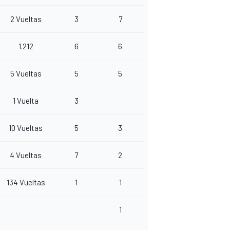
2 Vueltas
3
7
1.212
6
6
5 Vueltas
5
5
1 Vuelta
3
10 Vueltas
5
3
4 Vueltas
7
2
134 Vueltas
1
1
1