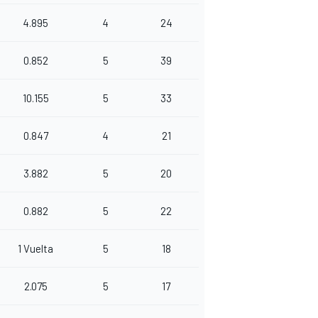
4.895
4
24
0.852
5
39
10.155
5
33
0.847
4
21
3.882
5
20
0.882
5
22
1 Vuelta
5
18
2.075
5
17