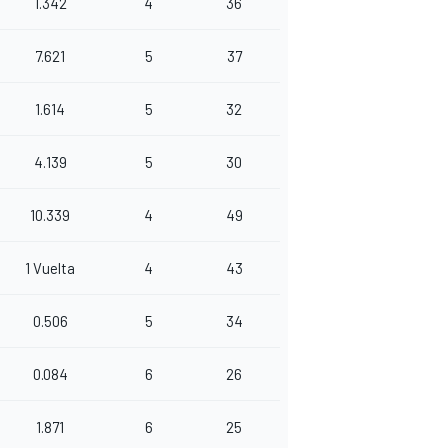
1.342
4
36
7.621
5
37
1.614
5
32
4.139
5
30
10.339
4
49
1 Vuelta
4
43
0.506
5
34
0.084
6
26
1.871
6
25