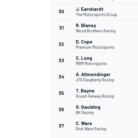
J. Earnhardt
30
The Motorsports Group
R. Blaney
31
Wood Brothers Racing
D. Cope
32
Premium Motorsports
C. Long
33
MBM Motorsports
A. Allmendinger
34
JTG Daugherty Racing
T. Bayne
35
Roush Fenway Racing
G. Gaulding
36
BK Racing
C. Ware
37
Rick Ware Racing