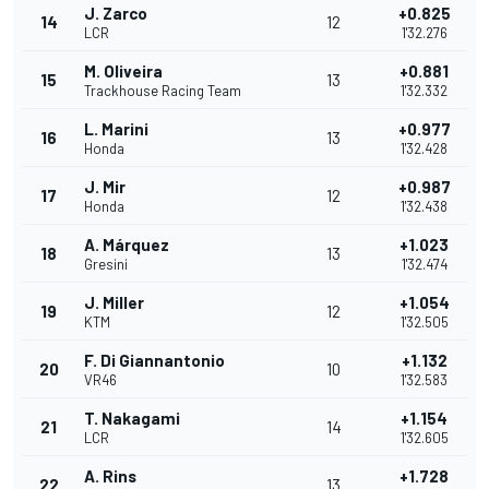
J. Zarco
+0.825
14
12
LCR
1'32.276
M. Oliveira
+0.881
15
13
Trackhouse Racing Team
1'32.332
L. Marini
+0.977
16
13
Honda
1'32.428
J. Mir
+0.987
17
12
Honda
1'32.438
A. Márquez
+1.023
18
13
Gresini
1'32.474
J. Miller
+1.054
19
12
KTM
1'32.505
F. Di Giannantonio
+1.132
20
10
VR46
1'32.583
T. Nakagami
+1.154
21
14
LCR
1'32.605
A. Rins
+1.728
22
13