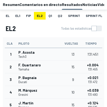
Resumen
Comentarios en directo
Resultados
Noticias
Vide
EL
EL1
FIP
EL2
Q1
Q2
SPRINT
SPRINT FL
EL2
Todas las estadísticas
CLA
PILOTO
VUELTAS
TIEMPO
P. Acosta
1
13
1'31.451
Tech3
F. Quartararo
+0.004
2
15
Yamaha
1'31.455
P. Bagnaia
+0.021
3
9
Ducati
1'31.472
M. Márquez
+0.039
4
10
Gresini
1'31.490
J. Martín
+0.124
5
15