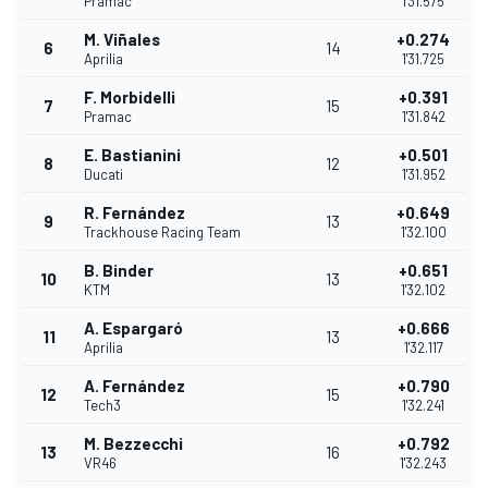
Pramac
1'31.575
M. Viñales
+0.274
6
14
Aprilia
1'31.725
F. Morbidelli
+0.391
7
15
Pramac
1'31.842
E. Bastianini
+0.501
8
12
Ducati
1'31.952
R. Fernández
+0.649
9
13
Trackhouse Racing Team
1'32.100
B. Binder
+0.651
10
13
KTM
1'32.102
A. Espargaró
+0.666
11
13
Aprilia
1'32.117
A. Fernández
+0.790
12
15
Tech3
1'32.241
M. Bezzecchi
+0.792
13
16
VR46
1'32.243