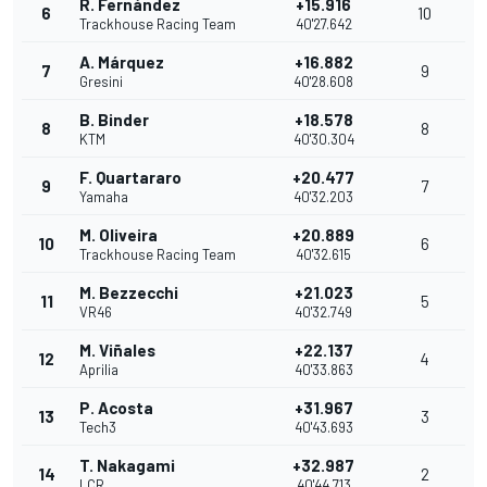
R. Fernández
+15.916
6
10
Trackhouse Racing Team
40'27.642
A. Márquez
+16.882
7
9
Gresini
40'28.608
B. Binder
+18.578
8
8
KTM
40'30.304
F. Quartararo
+20.477
9
7
Yamaha
40'32.203
M. Oliveira
+20.889
10
6
Trackhouse Racing Team
40'32.615
M. Bezzecchi
+21.023
11
5
VR46
40'32.749
M. Viñales
+22.137
12
4
Aprilia
40'33.863
P. Acosta
+31.967
13
3
Tech3
40'43.693
T. Nakagami
+32.987
14
2
LCR
40'44.713