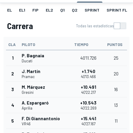
EL
EL1
FIP
EL2
Q1
Q2
SPRINT
SPRINT FL
Carrera
Todas las estadísticas
CLA
PILOTO
TIEMPO
PUNTOS
P. Bagnaia
1
40'11.726
25
Ducati
J. Martín
+1.740
2
20
Pramac
40'13.466
M. Márquez
+10.491
3
16
Gresini
40'22.217
A. Espargaró
+10.543
4
13
Aprilia
40'22.269
F. Di Giannantonio
+15.441
5
11
VR46
40'27.167