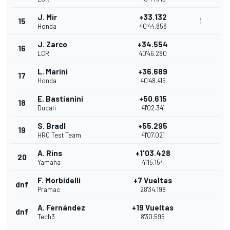
J. Mir
+33.132
15
1
Honda
40'44.858
J. Zarco
+34.554
16
LCR
40'46.280
L. Marini
+36.689
17
Honda
40'48.415
E. Bastianini
+50.615
18
Ducati
41'02.341
S. Bradl
+55.295
19
HRC Test Team
41'07.021
A. Rins
+1'03.428
20
Yamaha
41'15.154
F. Morbidelli
+7 Vueltas
dnf
Pramac
28'34.198
A. Fernández
+19 Vueltas
dnf
Tech3
8'30.595