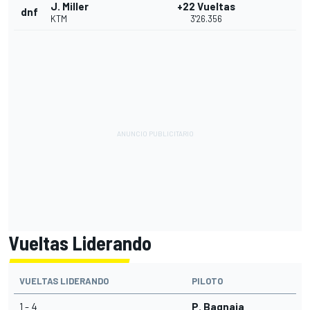
J. Miller
+22 Vueltas
dnf
KTM
3'26.356
Vueltas Liderando
VUELTAS LIDERANDO
PILOTO
1 - 4
P. Bagnaia