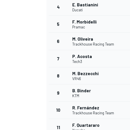
E. Bastianini
4
Ducati
F. Morbidelli
5
Pramac
M. Oliveira
6
Trackhouse Racing Team
P. Acosta
7
Tech3
M. Bezzecchi
8
VR46
B. Binder
9
KTM
R. Fernández
10
Trackhouse Racing Team
F. Quartararo
11