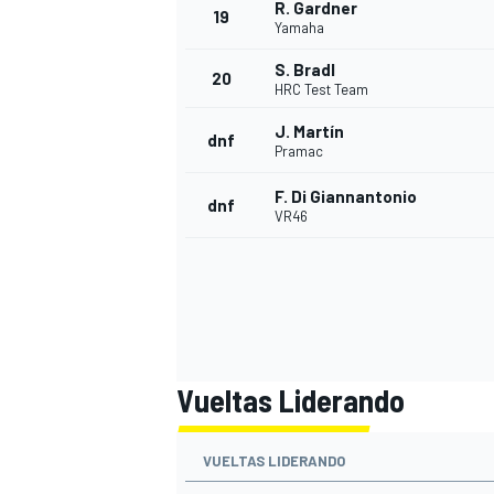
R. Gardner
19
Yamaha
S. Bradl
20
HRC Test Team
J. Martín
dnf
Pramac
F. Di Giannantonio
dnf
VR46
Vueltas Liderando
VUELTAS LIDERANDO