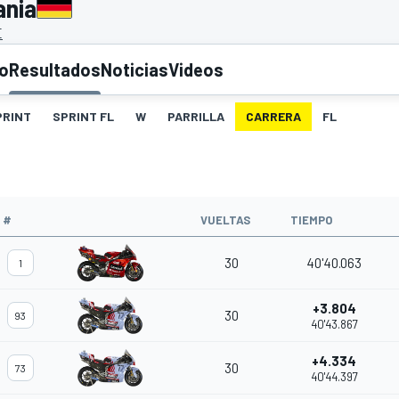
ania
E
to
Resultados
Noticias
Videos
PRINT
SPRINT FL
W
PARRILLA
CARRERA
FL
O
#
VUELTAS
TIEMPO
30
40'40.063
1
+3.804
30
93
40'43.867
+4.334
30
73
40'44.397