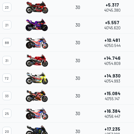
+5.317
30
23
40'45.380
+5.557
30
21
40'45.620
+10.481
30
88
40'50.544
+14.746
30
31
40'54.809
+14.930
30
72
40'54.993
+15.084
30
33
40'55.147
+16.384
30
25
40'56.447
+17.235
30
20