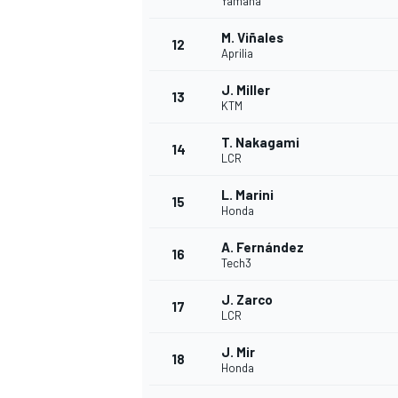
Yamaha
M. Viñales
12
Aprilia
J. Miller
13
KTM
T. Nakagami
14
LCR
L. Marini
15
Honda
A. Fernández
16
Tech3
J. Zarco
17
LCR
J. Mir
18
Honda