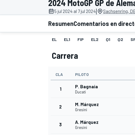
2024 MotoGP GP de Alem
|
FÓRMULA E
MOTO
5 jul 2024 al 7 jul 2024
Sachsenring, D
Resumen
Comentarios en direc
EL
EL1
FIP
EL2
Q1
Q2
S
Carrera
NASCAR
INDYCAR
SPORTSCAR
RALLY
TURISM
CLA
PILOTO
P. Bagnaia
1
Ducati
M. Márquez
2
Gresini
A. Márquez
3
MÁS
Gresini