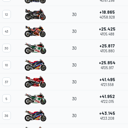
40'57.298
+18.865
30
12
40'58.928
+25.425
30
43
41'05.488
+25.817
30
30
41'05.880
+25.854
30
10
41'05.917
+41.495
30
37
41'21.558
+41.952
30
5
41'22.015
+43.145
30
36
41'23.208