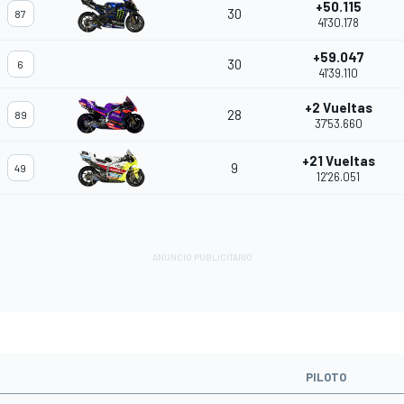
+50.115
30
87
41'30.178
+59.047
30
6
41'39.110
+2 Vueltas
28
89
37'53.660
+21 Vueltas
9
49
12'26.051
PILOTO