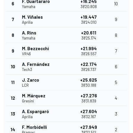
F. Quartararo
+16.245
6
10
Yamaha
38'20.808
M. Viñales
+19.447
7
9
Aprilia
38'24.010
A. Rins
+20.611
8
8
Yamaha
38'25.174
M. Bezzecchi
+21.994
9
7
VR46
38'26.557
A. Fernández
+22.174
10
6
Tech3
38'26.737
J. Zarco
+25.625
11
5
LCR
38'30.188
M. Márquez
+27.276
12
4
Gresini
38'31.839
A. Espargaró
+27.604
13
3
Aprilia
38'32.167
F. Morbidelli
+27.949
14
2
Pramac
38'32.512