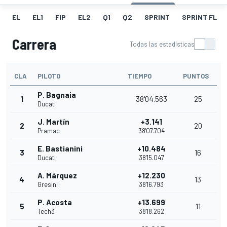
EL
EL1
FIP
EL2
Q1
Q2
SPRINT
SPRINT FL
Carrera
Todas las estadísticas
CLA
PILOTO
TIEMPO
PUNTOS
P. Bagnaia
1
38'04.563
25
Ducati
J. Martín
+3.141
2
20
Pramac
38'07.704
E. Bastianini
+10.484
3
16
Ducati
38'15.047
A. Márquez
+12.230
4
13
Gresini
38'16.793
P. Acosta
+13.699
5
11
Tech3
38'18.262