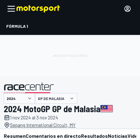
FÓRMULA 1
GP DE MALASIA
presentado por
2024 MotoGP GP de Malasia
1 nov 2024 al 3 nov 2024
Sepang International Circuit, MY
Resumen
Comentarios en directo
Resultados
Noticias
Vide