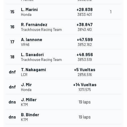
L. Marini
+28.838
15
1
Honda
38'33.401
R. Fernández
+38.847
16
Trackhouse Racing Team
38'43.410
A. Iannone
+47.599
17
VR46
38'52.162
L. Savadori
+48.956
18
Trackhouse Racing Team
38'53.519
T. Nakagami
+5 Vueltas
dnf
LCR
28'56.516
J. Mir
+14 Vueltas
dnf
Honda
10'11.575
J. Miller
dns
19 laps
KTM
B. Binder
dns
19 laps
KTM