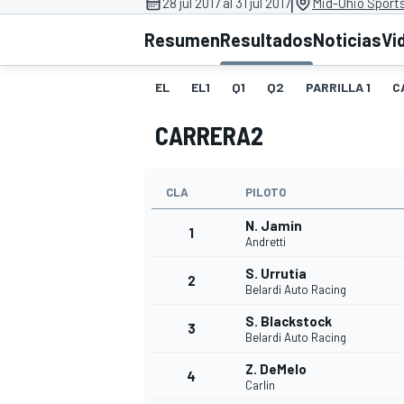
|
28 jul 2017 al 31 jul 2017
Mid-Ohio Sports
FÓRMULA E
MOTO
Resumen
Resultados
Noticias
Vi
EL
EL1
Q1
Q2
PARRILLA 1
C
CARRERA2
NASCAR
INDYCAR
SPORTSCAR
RALLY
TURISM
CLA
PILOTO
N. Jamin
1
Andretti
S. Urrutia
2
Belardi Auto Racing
S. Blackstock
3
Belardi Auto Racing
Z. DeMelo
MÁS
4
Carlin