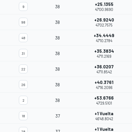
+25.1355
38
9
47'00.9690
+26.9240
38
98
47'02.7575
+34.4449
38
48
47'10.2784
+35.3834
38
31
47'11.2169
+36.0207
38
22
47'11.8542
+40.3761
38
26
47'16.2096
+53.6766
38
2
47'29.5101
+1 Vuelta
37
18
46'48.8042
+1 Vuelta
37
28