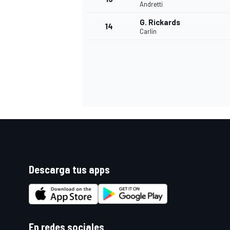
Andretti
G. Rickards
14
Carlin
Descarga tus apps
En redes sociales