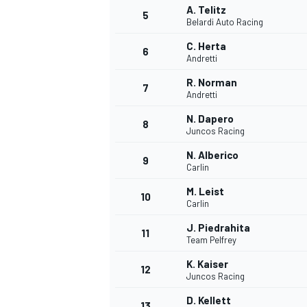
A. Telitz
5
Belardi Auto Racing
C. Herta
6
Andretti
R. Norman
7
Andretti
N. Dapero
8
Juncos Racing
N. Alberico
9
Carlin
M. Leist
10
Carlin
J. Piedrahita
11
Team Pelfrey
K. Kaiser
12
Juncos Racing
D. Kellett
13