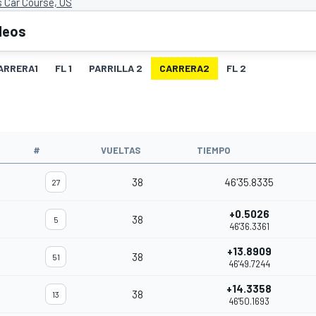
 Car Course, US
deos
ARRERA1
FL 1
PARRILLA 2
CARRERA2
FL 2
O
#
VUELTAS
TIEMPO
38
46'35.8335
27
+0.5026
38
5
46'36.3361
+13.8909
38
51
46'49.7244
+14.3358
38
13
46'50.1693