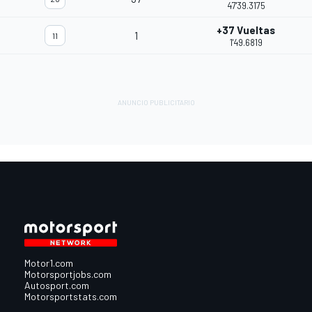
47'39.3175
+37 Vueltas
1
11
1'49.6819
Motor1.com
Motorsportjobs.com
Autosport.com
Motorsportstats.com