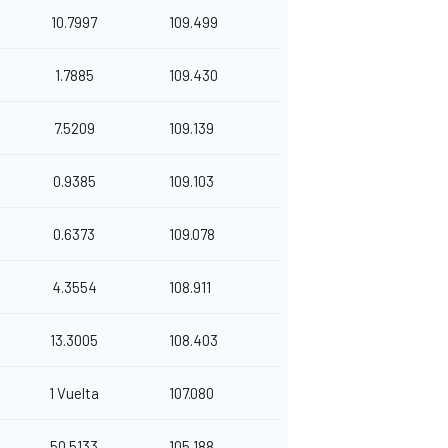
10.7997
109.499
1.7885
109.430
7.5209
109.139
0.9385
109.103
0.6373
109.078
4.3554
108.911
13.3005
108.403
1 Vuelta
107.080
50.5133
105.188