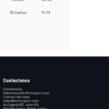
36 Vueltas
74.113
Contáctenos
Comentarios
Advertise with Motorsport.com
Contact the team
sales@motorsport.com
Av Eugenia 831, suite 404
Del Valle Centro, Benito Juárez