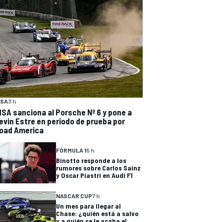
MSA
3 h
MSA sanciona al Porsche Nº 6 y pone a
evin Estre en periodo de prueba por
oad America
FÓRMULA 1
5 h
Binotto responde a los
rumores sobre Carlos Sainz
y Oscar Piastri en Audi F1
NASCAR CUP
7 h
Un mes para llegar al
Chase: ¿quién está a salvo
y a quién se le acaba el