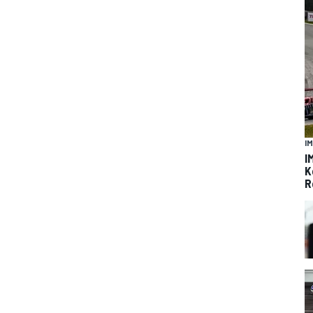
I
I
K
R