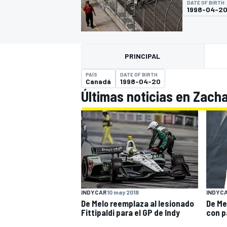
DATE OF BIRTH
1998-04-2
FÓRMULA E
MOTO
PRINCIPAL
PAÍS
DATE OF BIRTH
Canadá
1998-04-20
Últimas noticias en Zach
NASCAR
INDYCAR
SPORTSCAR
RALLY
TURISM
INDYC
INDYCAR
10 may 2018
De Me
De Melo reemplaza al lesionado
MÁS
con p
Fittipaldi para el GP de Indy