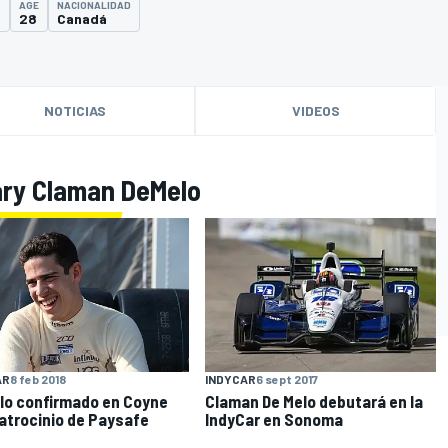
AGE
NACIONALIDAD
0
28
Canadá
NOTICIAS
VIDEOS
ary Claman DeMelo
O
AR
8 feb 2018
INDYCAR
6 sept 2017
lo confirmado en Coyne
Claman De Melo debutará en la
atrocinio de Paysafe
IndyCar en Sonoma