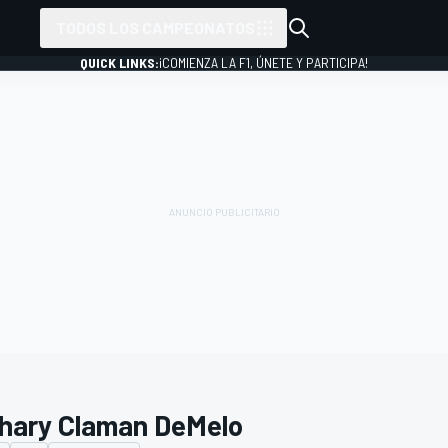
TODOS LOS CAMPEONATOS
QUICK LINKS:
¡COMIENZA LA F1, ÚNETE Y PARTICIPA!
hary Claman DeMelo