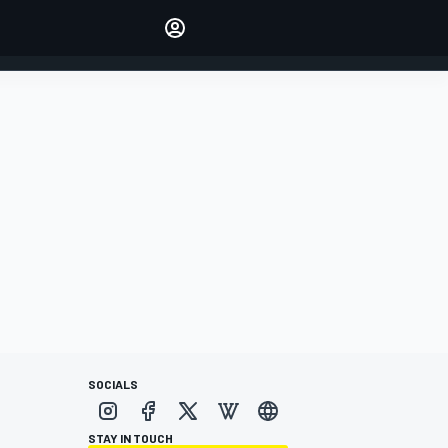
Make your voice heard with
article commenting.
INICIAR SESIÓN
EDICIÓN
ESPANOL
SOCIALS
STAY IN TOUCH