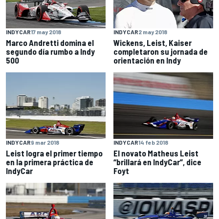
INDYCAR
17 may 2018
INDYCAR
2 may 2018
Marco Andretti domina el
Wickens, Leist, Kaiser
segundo día rumbo a Indy
completaron su jornada de
500
orientación en Indy
INDYCAR
9 mar 2018
INDYCAR
14 feb 2018
Leist logra el primer tiempo
El novato Matheus Leist
en la primera práctica de
“brillará en IndyCar”, dice
IndyCar
Foyt