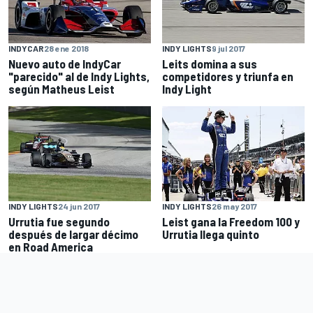
INDYCAR
28 ene 2018
INDY LIGHTS
9 jul 2017
Nuevo auto de IndyCar
Leits domina a sus
"parecido" al de Indy Lights,
competidores y triunfa en
según Matheus Leist
Indy Light
INDY LIGHTS
24 jun 2017
INDY LIGHTS
26 may 2017
Urrutia fue segundo
Leist gana la Freedom 100 y
después de largar décimo
Urrutia llega quinto
en Road America