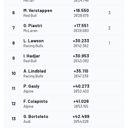
Ferrari
26'24.749
M. Verstappen
+16.550
6
3
Red Bull
26'28.679
O. Piastri
+17.551
7
2
McLaren
26'29.680
L. Lawson
+30.233
8
1
Racing Bulls
26'42.362
I. Hadjar
+30.953
9
Red Bull
26'43.082
A. Lindblad
+35.110
10
Racing Bulls
26'47.239
P. Gasly
+40.273
11
Alpine
26'52.402
F. Colapinto
+41.026
12
Alpine
26'53.155
G. Bortoleto
+42.499
13
Audi
26'54.628