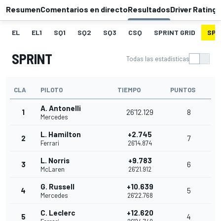
Resumen
Comentarios en directo
Resultados
Driver Ratings
EL
EL1
SQ1
SQ2
SQ3
CSQ
SPRINT GRID
SPR
SPRINT
Todas las estadísticas
CLA
PILOTO
TIEMPO
PUNTOS
A. Antonelli
1
26'12.129
8
Mercedes
L. Hamilton
+2.745
2
7
Ferrari
26'14.874
L. Norris
+9.783
3
6
McLaren
26'21.912
G. Russell
+10.639
4
5
Mercedes
26'22.768
C. Leclerc
+12.620
5
4