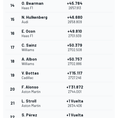
O. Bearman
+45.784
14
Haas F1
26'57.913
N. Hulkenberg
+46.680
15
Audi
26'58.809
E. Ocon
+49.810
16
Haas F1
27'01.939
C. Sainz
+50.379
17
Williams
27'02.508
A. Albon
+50.757
18
Williams
27'02.886
V. Bottas
+1'15.117
19
Cadillac
27'27.246
F. Alonso
+1'31.872
20
Aston Martin
27'44.001
L. Stroll
+1 Vuelta
21
Aston Martin
26'34.406
S. Pérez
+1 Vuelta
22