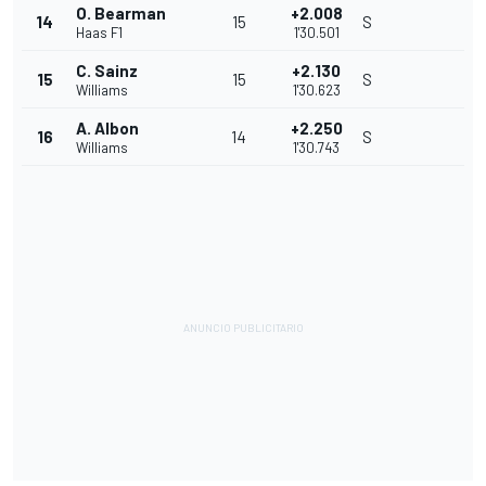
O. Bearman
+2.008
14
15
S
Haas F1
1'30.501
C. Sainz
+2.130
15
15
S
Williams
1'30.623
A. Albon
+2.250
16
14
S
Williams
1'30.743