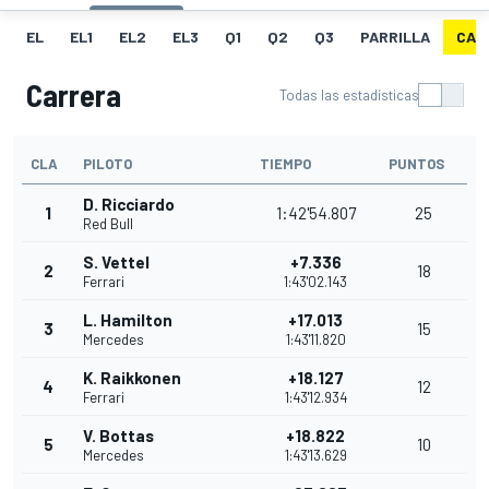
EL
EL1
EL2
EL3
Q1
Q2
Q3
PARRILLA
CAR
Carrera
Todas las estadísticas
CLA
PILOTO
TIEMPO
PUNTOS
D. Ricciardo
1
1:42'54.807
25
Red Bull
S. Vettel
+7.336
2
18
Ferrari
1:43'02.143
L. Hamilton
+17.013
3
15
Mercedes
1:43'11.820
K. Raikkonen
+18.127
4
12
Ferrari
1:43'12.934
V. Bottas
+18.822
5
10
Mercedes
1:43'13.629