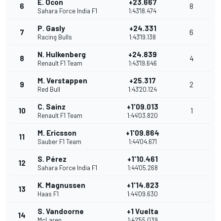
E. Ocon
+23.667
6
8
Sahara Force India F1
1:43'18.474
P. Gasly
+24.331
7
6
Racing Bulls
1:43'19.138
N. Hulkenberg
+24.839
8
4
Renault F1 Team
1:43'19.646
M. Verstappen
+25.317
9
2
Red Bull
1:43'20.124
C. Sainz
+1'09.013
10
1
Renault F1 Team
1:44'03.820
M. Ericsson
+1'09.864
11
Sauber F1 Team
1:44'04.671
S. Pérez
+1'10.461
12
Sahara Force India F1
1:44'05.268
K. Magnussen
+1'14.823
13
Haas F1
1:44'09.630
S. Vandoorne
+1 Vuelta
14
McLaren
1:42'55.039