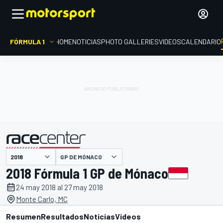
FÓRMULA 1
HOME
NOTICIAS
PHOTO GALLERIES
VIDEOS
CALENDARIO
GP DE MÓNACO
presentado por
2018 Fórmula 1 GP de Mónaco
24 may 2018 al 27 may 2018
Monte Carlo, MC
Resumen
Resultados
Noticias
Videos