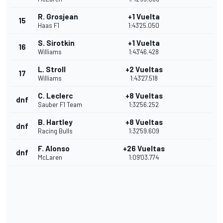
R. Grosjean
+1 Vuelta
15
Haas F1
1:43'25.050
S. Sirotkin
+1 Vuelta
16
Williams
1:43'46.428
L. Stroll
+2 Vueltas
17
Williams
1:43'27.518
C. Leclerc
+8 Vueltas
dnf
Sauber F1 Team
1:32'56.252
B. Hartley
+8 Vueltas
dnf
Racing Bulls
1:32'59.609
F. Alonso
+26 Vueltas
dnf
McLaren
1:09'03.774