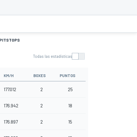
PITSTOPS
Todas las estadísticas
KM/H
BOXES
PUNTOS
177.012
2
25
176.942
2
18
176.897
2
15