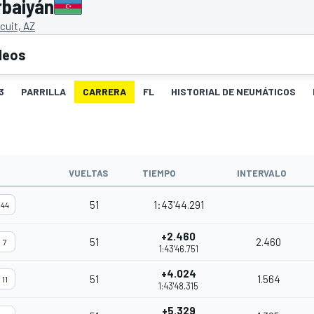
rbaiyán
cuit, AZ
deos
3
PARRILLA
CARRERA
FL
HISTORIAL DE NEUMÁTICOS
O
VUELTAS
TIEMPO
INTERVALO
51
1:43'44.291
44
+2.460
51
2.460
7
1:43'46.751
+4.024
51
1.564
11
1:43'48.315
+5.329