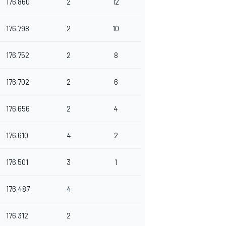
176.860
2
12
176.798
2
10
176.752
2
8
176.702
2
6
176.656
2
4
176.610
4
2
176.501
3
1
176.487
4
176.312
2