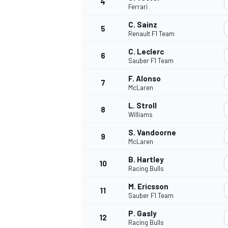
4
Ferrari
C. Sainz
5
Renault F1 Team
C. Leclerc
6
Sauber F1 Team
F. Alonso
7
McLaren
L. Stroll
8
Williams
S. Vandoorne
9
McLaren
B. Hartley
10
Racing Bulls
M. Ericsson
11
Sauber F1 Team
P. Gasly
12
Racing Bulls