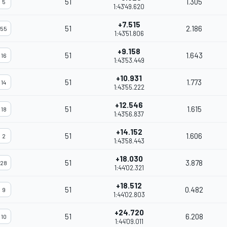
51
1.305
5
1:43'49.620
+7.515
51
2.186
55
1:43'51.806
+9.158
51
1.643
16
1:43'53.449
+10.931
51
1.773
14
1:43'55.222
+12.546
51
1.615
18
1:43'56.837
+14.152
51
1.606
2
1:43'58.443
+18.030
51
3.878
28
1:44'02.321
+18.512
51
0.482
9
1:44'02.803
+24.720
51
6.208
10
1:44'09.011