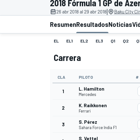
2018 Fórmula 1 GP de Aze
|
FÓRMULA E
MOTO
26 abr 2018 al 29 abr 2018
Baku City Cir
Resumen
Resultados
Noticias
Vi
EL
EL1
EL2
EL3
Q1
Q2
Q
Carrera
NASCAR
INDYCAR
SPORTSCAR
RALLY
TURISM
CLA
PILOTO
#
L. Hamilton
1
Mercedes
K. Raikkonen
2
Ferrari
S. Pérez
3
Sahara Force India F1
MÁS
S. Vettel