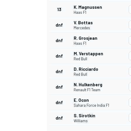
K. Magnussen
13
Haas F1
V. Bottas
dnf
Mercedes
R. Grosjean
dnf
Haas F1
M. Verstappen
dnf
Red Bull
D. Ricciardo
dnf
Red Bull
N. Hulkenberg
dnf
Renault F1 Team
E. Ocon
dnf
Sahara Force India F1
S. Sirotkin
dnf
Williams