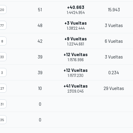
+40.663
51
15.943
20
1:44'24.954
+3 Vueltas
48
3 Vueltas
77
1:38'22.444
+9 Vueltas
42
6 Vueltas
8
1:22'44.661
+12 Vueltas
39
3 Vueltas
33
1:15'16.996
+12 Vueltas
39
0.234
3
1:15'17.230
+41 Vueltas
10
29 Vueltas
27
23'09.045
0
31
0
35