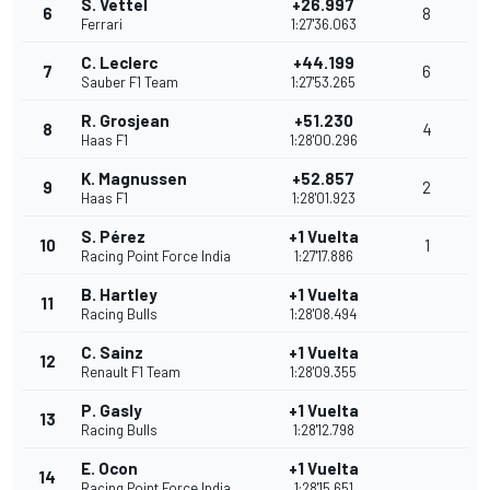
S. Vettel
+26.997
6
8
Ferrari
1:27'36.063
C. Leclerc
+44.199
7
6
Sauber F1 Team
1:27'53.265
R. Grosjean
+51.230
8
4
Haas F1
1:28'00.296
K. Magnussen
+52.857
9
2
Haas F1
1:28'01.923
S. Pérez
+1 Vuelta
10
1
Racing Point Force India
1:27'17.886
B. Hartley
+1 Vuelta
11
Racing Bulls
1:28'08.494
C. Sainz
+1 Vuelta
12
Renault F1 Team
1:28'09.355
P. Gasly
+1 Vuelta
13
Racing Bulls
1:28'12.798
E. Ocon
+1 Vuelta
14
Racing Point Force India
1:28'15.651