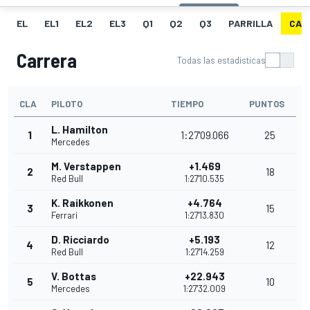
EL
EL1
EL2
EL3
Q1
Q2
Q3
PARRILLA
CAR
Carrera
Todas las estadísticas
CLA
PILOTO
TIEMPO
PUNTOS
L. Hamilton
1
1:27'09.066
25
Mercedes
M. Verstappen
+1.469
2
18
Red Bull
1:27'10.535
K. Raikkonen
+4.764
3
15
Ferrari
1:27'13.830
D. Ricciardo
+5.193
4
12
Red Bull
1:27'14.259
V. Bottas
+22.943
5
10
Mercedes
1:27'32.009