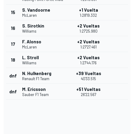
S. Vandoorne
+1 Vuelta
15
McLaren
1:28'19.332
S. Sirotkin
+2 Vueltas
16
Williams
1:27'25.980
F. Alonso
+2 Vueltas
17
McLaren
1:27'27.461
L. Stroll
+2 Vueltas
18
Williams
1:27'44.176
N. Hulkenberg
+39 Vueltas
dnf
Renault F1 Team
40'33.515
M. Ericsson
+51 Vueltas
dnf
Sauber F1 Team
26'22.567