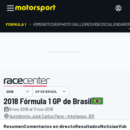
FÓRMULA 1
HOME
NOTICIAS
PHOTO GALLERIES
VIDEOS
CALENDARIO
GP DE BRASIL
presentado por
2018 Fórmula 1 GP de Brasil
8 nov 2018 al 11 nov 2018
Autódromo José Carlos Pace - Interlagos, BR
Resumen
Comentarios en directo
Resultados
Noticias
Vide