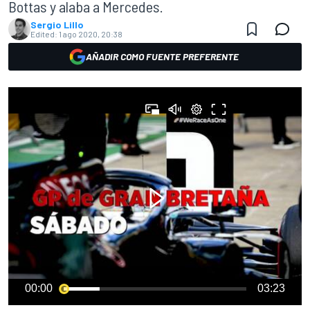
Bottas y alaba a Mercedes.
Sergio Lillo
Edited:
1 ago 2020, 20:38
AÑADIR COMO FUENTE PREFERENTE
00:00
03:23