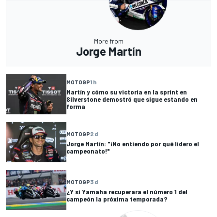
More from
Jorge Martín
MOTOGP
1 h
Martín y cómo su victoria en la sprint en
Silverstone demostró que sigue estando en
forma
MOTOGP
2 d
Jorge Martín: "¡No entiendo por qué lidero el
campeonato!"
MOTOGP
3 d
¿Y si Yamaha recuperara el número 1 del
campeón la próxima temporada?