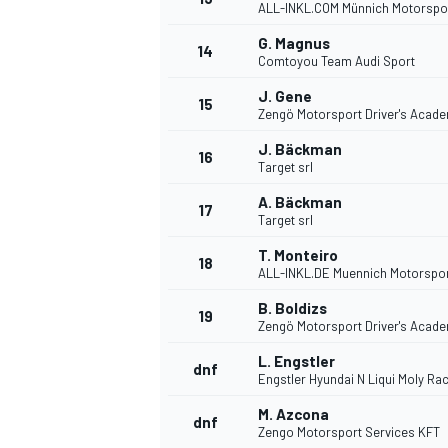
ALL-INKL.COM Münnich Motorspo
G. Magnus
14
Comtoyou Team Audi Sport
J. Gene
15
Zengö Motorsport Driver's Acad
J. Bäckman
16
Target srl
A. Bäckman
17
Target srl
T. Monteiro
18
ALL-INKL.DE Muennich Motorspo
B. Boldizs
19
Zengö Motorsport Driver's Acad
L. Engstler
dnf
Engstler Hyundai N Liqui Moly Ra
M. Azcona
dnf
Zengo Motorsport Services KFT