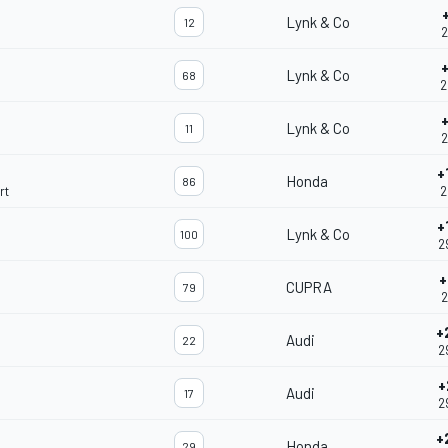
Lynk & Co
12
2
Lynk & Co
68
2
+
Lynk & Co
11
2
+
Honda
86
rt
2
+
Lynk & Co
100
2
+
CUPRA
79
2
+
Audi
22
2
+
Audi
17
2
+
Honda
29