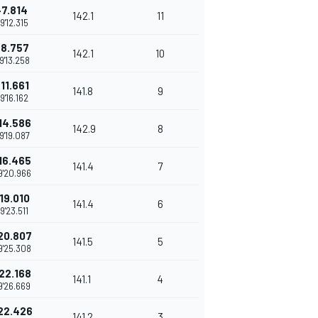
+7.814
142.1
11
9'12.315
+8.757
142.1
10
9'13.258
11.661
141.8
9
9'16.162
14.586
142.9
8
9'19.087
16.465
141.4
7
9'20.966
19.010
141.4
6
9'23.511
20.807
141.5
5
9'25.308
22.168
141.1
4
9'26.669
22.426
141.2
3