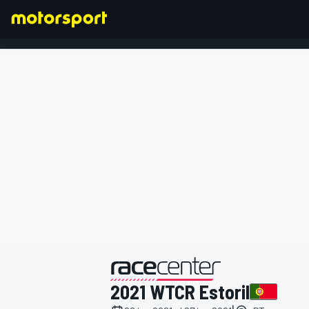
FÓRMULA 1
presentado por
2021 WTCR Estoril