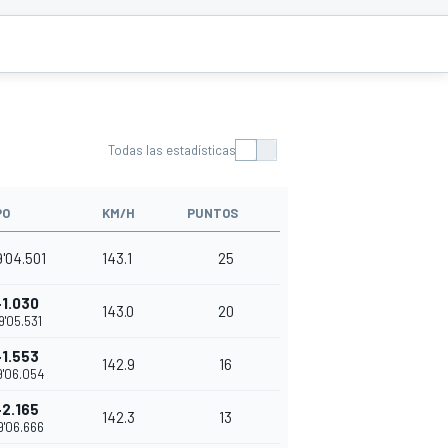
Todas las estadísticas
PO
KM/H
PUNTOS
9'04.501
143.1
25
+1.030
143.0
20
9'05.531
+1.553
142.9
16
9'06.054
+2.165
142.3
13
9'06.666