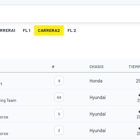
RRERA1
FL 1
CARRERA2
FL 2
O
#
CHASIS
TIEM
Honda
2
9
rt
Hyundai
69
cing Team
2
Hyundai
5
Corse
2
Hyundai
3
Corse
2