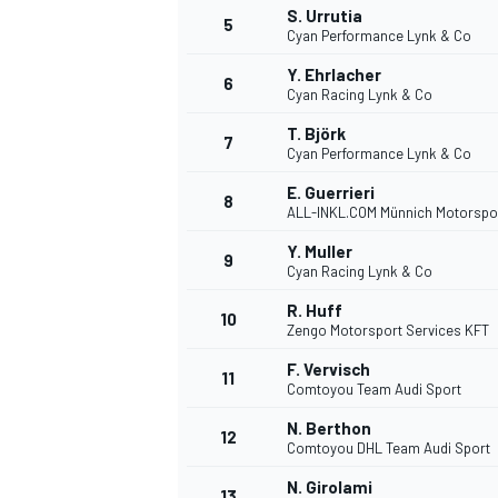
S. Urrutia
5
Cyan Performance Lynk & Co
Y. Ehrlacher
6
Cyan Racing Lynk & Co
T. Björk
7
Cyan Performance Lynk & Co
E. Guerrieri
8
ALL-INKL.COM Münnich Motorspo
Y. Muller
9
Cyan Racing Lynk & Co
R. Huff
10
Zengo Motorsport Services KFT
F. Vervisch
11
Comtoyou Team Audi Sport
N. Berthon
12
Comtoyou DHL Team Audi Sport
N. Girolami
13