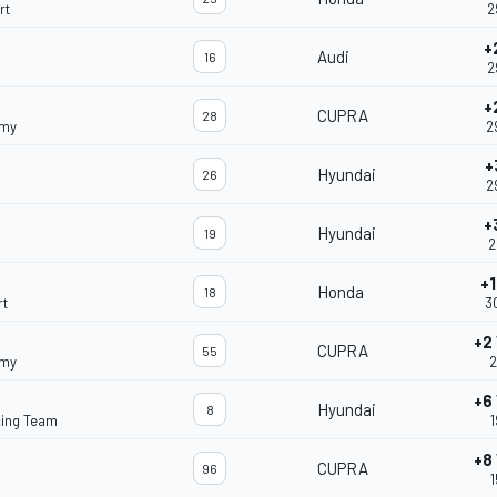
rt
2
+
Audi
16
2
+
CUPRA
28
emy
2
+
Hyundai
26
2
+
Hyundai
19
2
+1
Honda
18
rt
3
+2
CUPRA
55
emy
2
+6
Hyundai
8
cing Team
1
+8
CUPRA
96
1