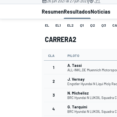
|
26 jun 2021 al 27 jun 2021
, PT
FÓRMULA E
MOTO
Resumen
Resultados
Noticias
EL
EL1
EL2
Q1
Q2
Q3
CA
CARRERA2
NASCAR
INDYCAR
SPORTSCAR
RALLY
TURISM
CLA
PILOTO
A. Tassi
1
ALL-INKL.DE Muennich Motorspo
J. Vernay
2
Engstler Hyundai N Liqui Moly Ra
N. Michelisz
3
BRC Hyundai N LUKOIL Squadra 
G. Tarquini
MÁS
4
BRC Hyundai N LUKOIL Squadra 