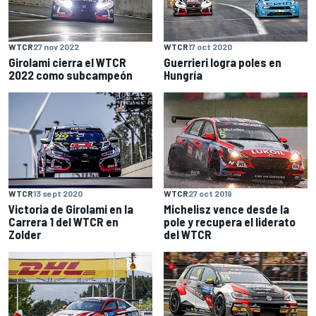
WTCR
27 nov 2022
WTCR
17 oct 2020
Girolami cierra el WTCR
Guerrieri logra poles en
2022 como subcampeón
Hungría
WTCR
13 sept 2020
WTCR
27 oct 2019
Victoria de Girolami en la
Michelisz vence desde la
Carrera 1 del WTCR en
pole y recupera el liderato
Zolder
del WTCR