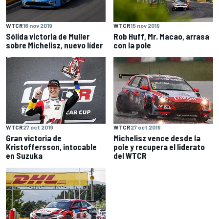
WTCR
16 nov 2019
WTCR
15 nov 2019
Sólida victoria de Muller
Rob Huff, Mr. Macao, arrasa
sobre Michelisz, nuevo líder
con la pole
WTCR
27 oct 2019
WTCR
27 oct 2019
Gran victoria de
Michelisz vence desde la
Kristoffersson, intocable
pole y recupera el liderato
en Suzuka
del WTCR