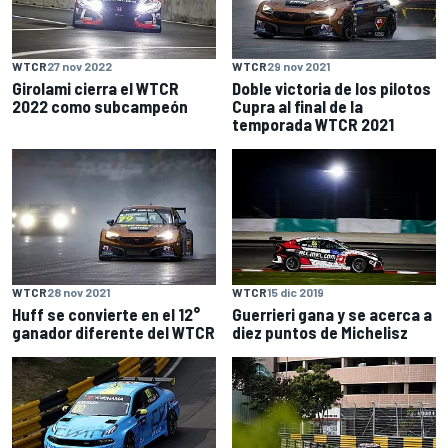
WTCR
27 nov 2022
WTCR
29 nov 2021
Girolami cierra el WTCR
Doble victoria de los pilotos
2022 como subcampeón
Cupra al final de la
temporada WTCR 2021
WTCR
28 nov 2021
WTCR
15 dic 2019
Huff se convierte en el 12°
Guerrieri gana y se acerca a
ganador diferente del WTCR
diez puntos de Michelisz