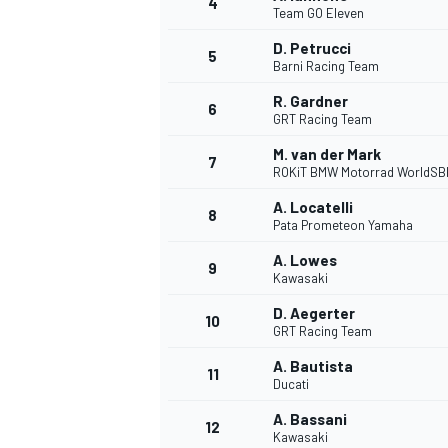
4
Team GO Eleven
D. Petrucci
5
Barni Racing Team
R. Gardner
6
GRT Racing Team
M. van der Mark
7
ROKiT BMW Motorrad WorldSB
A. Locatelli
8
Pata Prometeon Yamaha
A. Lowes
9
Kawasaki
D. Aegerter
10
GRT Racing Team
A. Bautista
11
Ducati
A. Bassani
12
Kawasaki