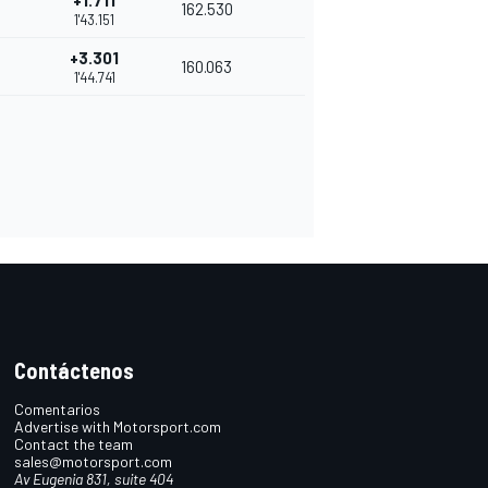
+1.711
162.530
1'43.151
+3.301
160.063
1'44.741
Contáctenos
Comentarios
Advertise with Motorsport.com
Contact the team
sales@motorsport.com
Av Eugenia 831, suite 404