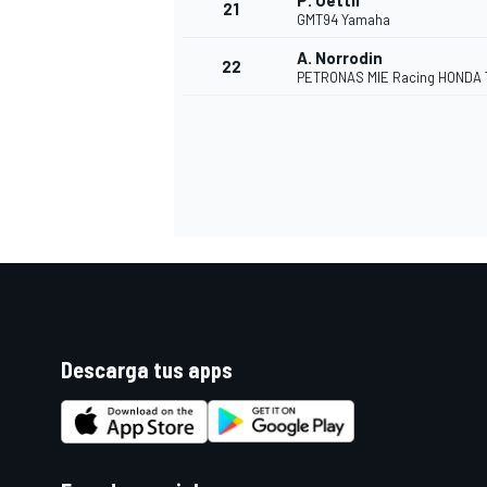
P. Oettli
21
GMT94 Yamaha
A. Norrodin
22
PETRONAS MIE Racing HONDA
Descarga tus apps