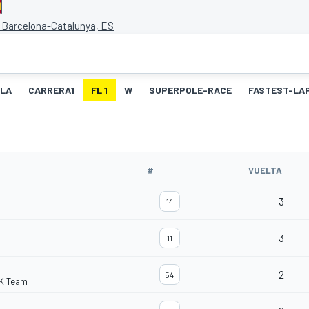
e Barcelona-Catalunya, ES
LLA
CARRERA1
FL 1
W
SUPERPOLE-RACE
FASTEST-LA
O
#
VUELTA
3
14
3
11
2
54
K Team