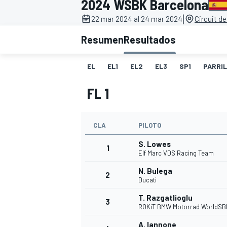
2024 WSBK Barcelona
|
FÓRMULA E
MOTO
22 mar 2024 al 24 mar 2024
Circuit d
Resumen
Resultados
EL
EL1
EL2
EL3
SP1
PARRI
FL 1
NASCAR
INDYCAR
SPORTSCAR
RALLY
TURISM
CLA
PILOTO
S. Lowes
1
Elf Marc VDS Racing Team
N. Bulega
2
Ducati
T. Razgatlioglu
3
ROKiT BMW Motorrad WorldSB
MÁS
A. Iannone