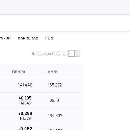
PS-SP
CARRERA2
FL 2
Todas las estadísticas
TIEMPO
KM/H
1'41.440
165.272
+0.105
165.101
1'41.545
+0.289
164.802
1'41.729
+0.452