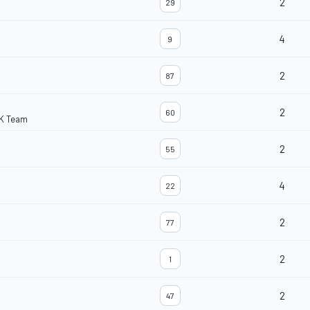
2
29
4
9
2
87
2
60
K Team
2
55
4
22
2
77
2
1
2
47