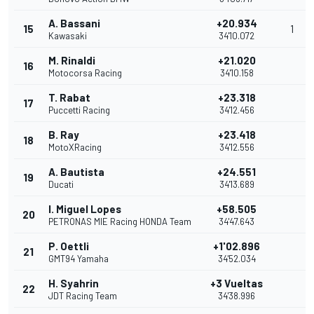
A. Bassani
+20.934
15
1
Kawasaki
34'10.072
M. Rinaldi
+21.020
16
Motocorsa Racing
34'10.158
T. Rabat
+23.318
17
Puccetti Racing
34'12.456
B. Ray
+23.418
18
MotoXRacing
34'12.556
A. Bautista
+24.551
19
Ducati
34'13.689
I. Miguel Lopes
+58.505
20
PETRONAS MIE Racing HONDA Team
34'47.643
P. Oettli
+1'02.896
21
GMT94 Yamaha
34'52.034
H. Syahrin
+3 Vueltas
22
JDT Racing Team
34'38.996