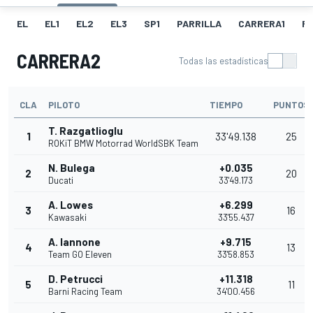
EL
EL1
EL2
EL3
SP1
PARRILLA
CARRERA1
FL
CARRERA2
Todas las estadísticas
CLA
PILOTO
TIEMPO
PUNTOS
T. Razgatlioglu
1
33'49.138
25
ROKiT BMW Motorrad WorldSBK Team
N. Bulega
+0.035
2
20
Ducati
33'49.173
A. Lowes
+6.299
3
16
Kawasaki
33'55.437
A. Iannone
+9.715
4
13
Team GO Eleven
33'58.853
D. Petrucci
+11.318
5
11
Barni Racing Team
34'00.456