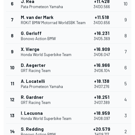
J. Rea
+11.428
6
10
Pata Prometeon Yamaha
34'00.566
M. van der Mark
+11.518
7
9
ROKiT BMW Motorrad WorldSBK Team
34'00.656
G. Gerloff
+16.231
8
8
Bonovo Action BMW
34'05.369
X. Vierge
+16.909
9
7
Honda World Superbike Team
34'06.047
D. Aegerter
+16.966
10
6
GRT Racing Team
34'06.104
A. Locatelli
+18.138
11
5
Pata Prometeon Yamaha
34'07.276
R. Gardner
+18.251
12
4
GRT Racing Team
34'07.389
I. Lecuona
+18.959
13
3
Honda World Superbike Team
34'08.097
S. Redding
+20.579
14
2
Bonovo Action BMW
34'09.717