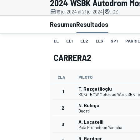
2024 WSBK Autodrom Mo
|
FÓRMULA E
MOTO
19 jul 2024 al 21 jul 2024
, CZ
Resumen
Resultados
EL
EL1
EL2
EL3
SP1
PARRI
CARRERA2
NASCAR
INDYCAR
SPORTSCAR
RALLY
TURISM
CLA
PILOTO
T. Razgatlioglu
1
ROKiT BMW Motorrad WorldSBK T
N. Bulega
2
Ducati
A. Locatelli
3
Pata Prometeon Yamaha
MÁS
R. Gardner