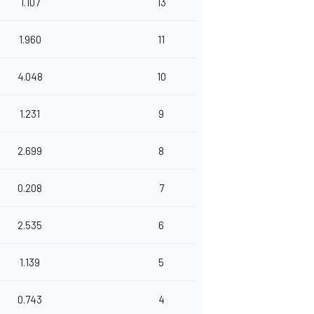
1.107
13
1.960
11
4.048
10
1.231
9
2.699
8
0.208
7
2.535
6
1.139
5
0.743
4