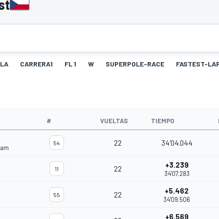
st
LLA
CARRERA1
FL 1
W
SUPERPOLE-RACE
FASTEST-LA
O
#
VUELTAS
TIEMPO
22
34'04.044
54
eam
+3.239
22
11
34'07.283
+5.462
22
55
34'09.506
+6.569