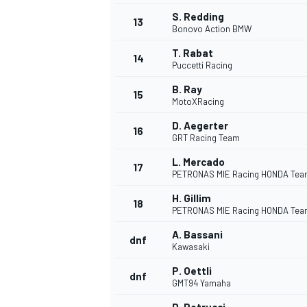
S. Redding
13
Bonovo Action BMW
T. Rabat
14
Puccetti Racing
B. Ray
15
MotoXRacing
D. Aegerter
16
GRT Racing Team
L. Mercado
17
PETRONAS MIE Racing HONDA Te
H. Gillim
18
PETRONAS MIE Racing HONDA Te
A. Bassani
dnf
Kawasaki
P. Oettli
dnf
GMT94 Yamaha