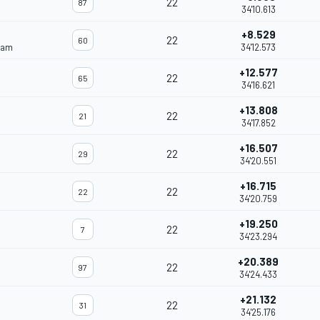
22
87
34'10.613
+8.529
22
60
eam
34'12.573
+12.577
22
65
34'16.621
+13.808
22
21
34'17.852
+16.507
22
29
34'20.551
+16.715
22
22
34'20.759
+19.250
22
7
34'23.294
+20.389
22
97
34'24.433
+21.132
22
31
34'25.176