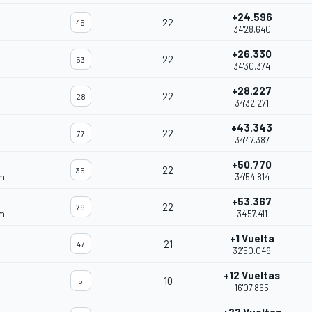
+24.596
22
45
34'28.640
+26.330
22
53
34'30.374
+28.227
22
28
34'32.271
+43.343
22
77
34'47.387
+50.770
22
36
am
34'54.814
+53.367
22
79
am
34'57.411
+1 Vuelta
21
47
32'50.049
+12 Vueltas
10
5
16'07.865