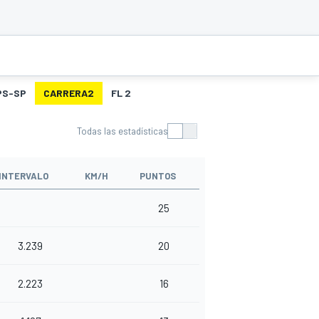
PS-SP
CARRERA2
FL 2
Todas las estadísticas
INTERVALO
KM/H
PUNTOS
25
3.239
20
2.223
16