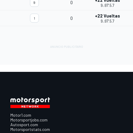
+22 Vueltas
0
9
9.:97'.5.7
+22 Vueltas
0
1
9.:97'.5.7
Motor1.com
Motorsportjobs.com
Autosport.com
Motorsportstats.com