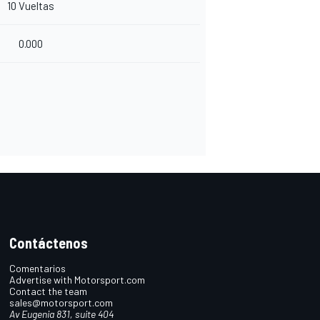
10 Vueltas
0.000
Contáctenos
Comentarios
Advertise with Motorsport.com
Contact the team
sales@motorsport.com
Av Eugenia 831, suite 404