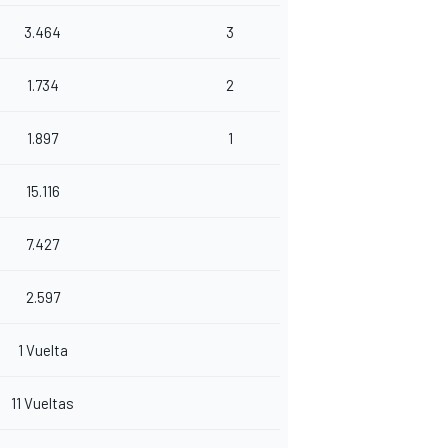
3.464
3
1.734
2
1.897
1
15.116
7.427
2.597
1 Vuelta
11 Vueltas