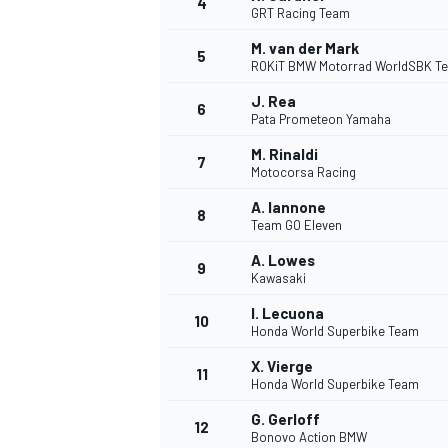
4
GRT Racing Team
M. van der Mark
5
ROKiT BMW Motorrad WorldSBK T
J. Rea
6
Pata Prometeon Yamaha
M. Rinaldi
7
Motocorsa Racing
A. Iannone
8
Team GO Eleven
A. Lowes
9
Kawasaki
I. Lecuona
10
Honda World Superbike Team
X. Vierge
11
Honda World Superbike Team
G. Gerloff
12
Bonovo Action BMW