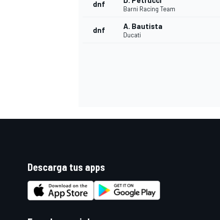
D. Petrucci
dnf
Barni Racing Team
A. Bautista
dnf
Ducati
Descarga tus apps