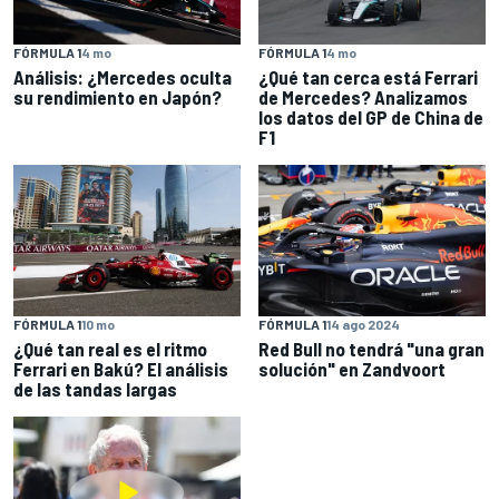
FÓRMULA 1
4 mo
FÓRMULA 1
4 mo
Análisis: ¿Mercedes oculta
¿Qué tan cerca está Ferrari
su rendimiento en Japón?
de Mercedes? Analizamos
los datos del GP de China de
F1
FÓRMULA 1
10 mo
FÓRMULA 1
14 ago 2024
¿Qué tan real es el ritmo
Red Bull no tendrá "una gran
Ferrari en Bakú? El análisis
solución" en Zandvoort
de las tandas largas