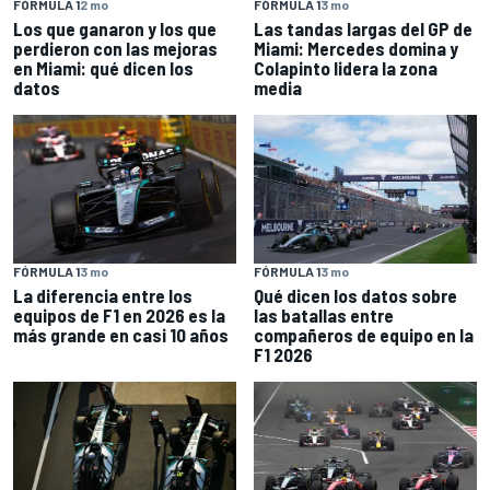
FÓRMULA 1
2 mo
FÓRMULA 1
3 mo
Los que ganaron y los que
Las tandas largas del GP de
perdieron con las mejoras
Miami: Mercedes domina y
en Miami: qué dicen los
Colapinto lidera la zona
datos
media
FÓRMULA 1
3 mo
FÓRMULA 1
3 mo
La diferencia entre los
Qué dicen los datos sobre
equipos de F1 en 2026 es la
las batallas entre
más grande en casi 10 años
compañeros de equipo en la
F1 2026