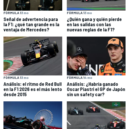
FÓRMULA 1
3 mo
FÓRMULA 1
3 mo
Señal de advertencia para
¿Quién gana y quién pierde
la F1: ¿qué tan grande es la
en las salidas con las
ventaja de Mercedes?
nuevas reglas de la F1?
FÓRMULA 1
3 mo
FÓRMULA 1
4 mo
Análisis: el ritmo de Red Bull
Análisis: ¿Habría ganado
en la F1 2026 es el más lento
Oscar Piastri el GP de Japón
desde 2015
sin un safety car?