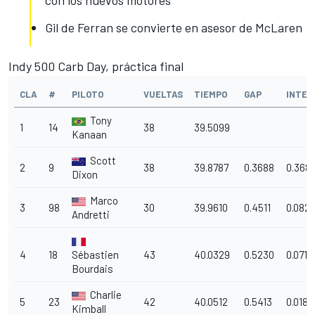
con los nuevos motores
Gil de Ferran se convierte en asesor de McLaren
Indy 500 Carb Day, práctica final
CLA
#
PILOTO
VUELTAS
TIEMPO
GAP
INTER
Tony
1
14
38
39.5099
Kanaan
Scott
2
9
38
39.8787
0.3688
0.368
Dixon
Marco
3
98
30
39.9610
0.4511
0.082
Andretti
4
18
Sébastien
43
40.0329
0.5230
0.0719
Bourdais
Charlie
5
23
42
40.0512
0.5413
0.0183
Kimball