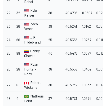
Rahal
Kyle
22
32
38
40.4706
0.9607
0.025
Kaiser
Zach
23
26
39
40.5241
1.0142
0.053
Veach
J.R.
24
66
25
40.5356
1.0257
0.0115
Hildebrand
Gabby
25
88
40
40.5476
1.0377
0.0120
Chaves
Ryan
26
28
Hunter-
38
40.5558
1.0459
0.008
Reay
Robert
27
6
30
40.5732
1.0633
0.0174
Wickens
Matheus
28
4
37
40.5773
1.0674
0.0041
Leist