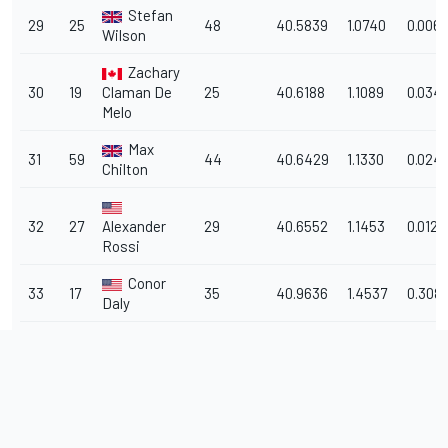
Stefan
29
25
48
40.5839
1.0740
0.006
Wilson
Zachary
30
19
Claman De
25
40.6188
1.1089
0.034
Melo
Max
31
59
44
40.6429
1.1330
0.0241
Chilton
32
27
Alexander
29
40.6552
1.1453
0.0123
Rossi
Conor
33
17
35
40.9636
1.4537
0.308
Daly