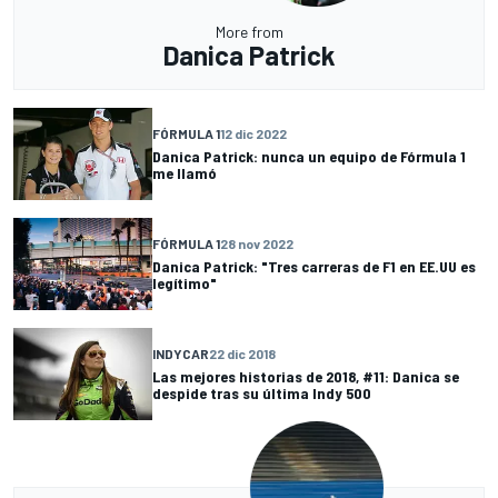
More from
Danica Patrick
FÓRMULA 1
12 dic 2022
Danica Patrick: nunca un equipo de Fórmula 1
me llamó
FÓRMULA 1
28 nov 2022
Danica Patrick: "Tres carreras de F1 en EE.UU es
legítimo"
INDYCAR
22 dic 2018
Las mejores historias de 2018, #11: Danica se
despide tras su última Indy 500