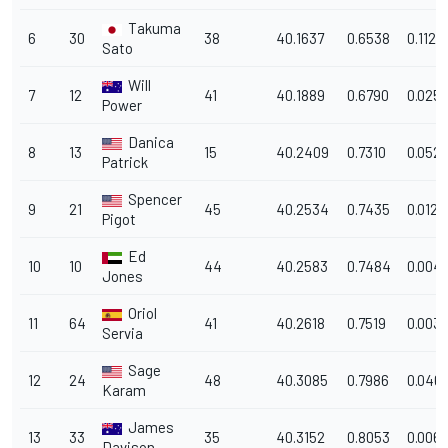
Takuma
6
30
38
40.1637
0.6538
0.1125
Sato
Will
7
12
41
40.1889
0.6790
0.025
Power
Danica
8
13
15
40.2409
0.7310
0.052
Patrick
Spencer
9
21
45
40.2534
0.7435
0.0125
Pigot
Ed
10
10
44
40.2583
0.7484
0.004
Jones
Oriol
11
64
41
40.2618
0.7519
0.003
Servia
Sage
12
24
48
40.3085
0.7986
0.046
Karam
James
13
33
35
40.3152
0.8053
0.0067
Davison