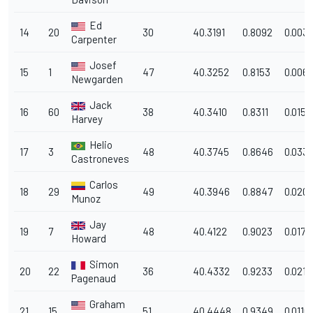
Ed
14
20
30
40.3191
0.8092
0.003
Carpenter
Josef
15
1
47
40.3252
0.8153
0.0061
Newgarden
Jack
16
60
38
40.3410
0.8311
0.0158
Harvey
Helio
17
3
48
40.3745
0.8646
0.033
Castroneves
Carlos
18
29
49
40.3946
0.8847
0.0201
Munoz
Jay
19
7
48
40.4122
0.9023
0.0176
Howard
Simon
20
22
36
40.4332
0.9233
0.0210
Pagenaud
Graham
21
15
51
40.4448
0.9349
0.0116