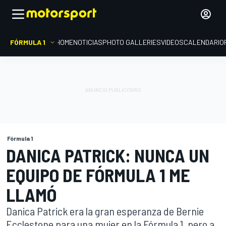
FÓRMULA 1
HOME
NOTICIAS
PHOTO GALLERIES
VIDEOS
CALENDARIO
Fórmula 1
DANICA PATRICK: NUNCA UN
EQUIPO DE FÓRMULA 1 ME
LLAMÓ
Danica Patrick era la gran esperanza de Bernie
Ecclestone para una mujer en la Fórmula 1, pero a