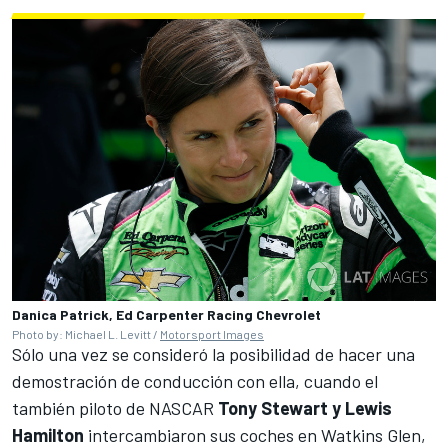
Danica Patrick, Ed Carpenter Racing Chevrolet
Photo by: Michael L. Levitt /
Motorsport Images
Sólo una vez se consideró la posibilidad de hacer una
demostración de conducción con ella, cuando el
también piloto de NASCAR
Tony Stewart y Lewis
Hamilton
intercambiaron sus coches en Watkins Glen,