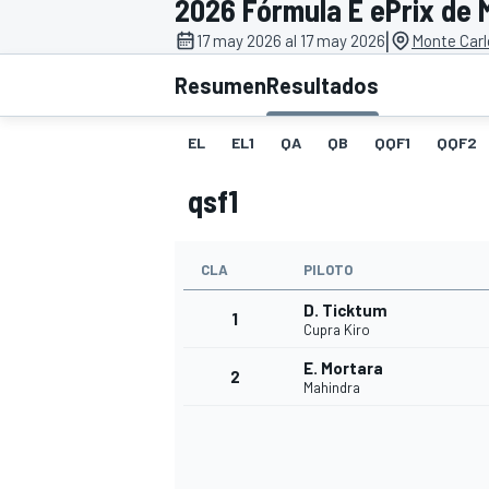
2026 Fórmula E ePrix de 
|
FÓRMULA E
MOTO
17 may 2026 al 17 may 2026
Monte Carl
Resumen
Resultados
EL
EL1
QA
QB
QQF1
QQF2
qsf1
NASCAR
INDYCAR
SPORTSCAR
RALLY
TURISM
CLA
PILOTO
D. Ticktum
1
Cupra Kiro
E. Mortara
2
Mahindra
MÁS