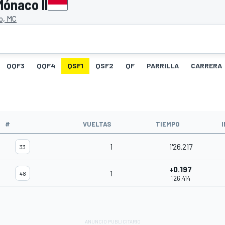
Mónaco II
o, MC
QQF3
QQF4
QSF1
QSF2
QF
PARRILLA
CARRERA
O
#
VUELTAS
TIEMPO
1
1'26.217
33
+0.197
1
48
1'26.414