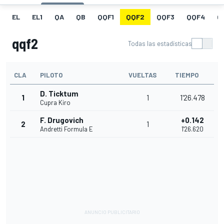
EL
EL1
QA
QB
QQF1
QQF2
QQF3
QQF4
Q
qqf2
Todas las estadísticas
CLA
PILOTO
VUELTAS
TIEMPO
D. Ticktum
1
1
1'26.478
Cupra Kiro
F. Drugovich
+0.142
2
1
Andretti Formula E
1'26.620