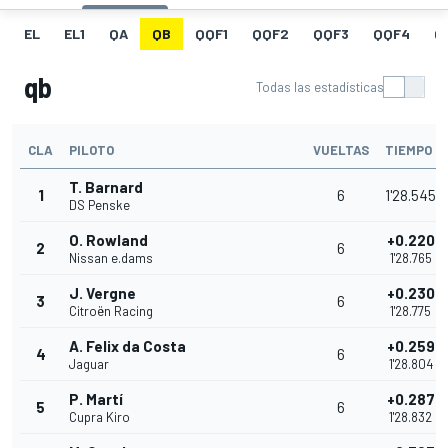
EL
EL1
QA
QB
QQF1
QQF2
QQF3
QQF4
Q
qb
Todas las estadísticas
CLA
PILOTO
VUELTAS
TIEMPO
T. Barnard
1
6
1'28.545
DS Penske
O. Rowland
+0.220
2
6
Nissan e.dams
1'28.765
J. Vergne
+0.230
3
6
Citroën Racing
1'28.775
A. Felix da Costa
+0.259
4
6
Jaguar
1'28.804
P. Martí
+0.287
5
6
Cupra Kiro
1'28.832