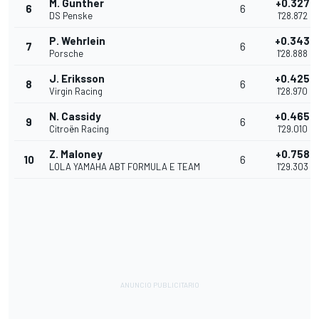
M. Gunther
+0.327
6
6
DS Penske
1'28.872
P. Wehrlein
+0.343
7
6
Porsche
1'28.888
J. Eriksson
+0.425
8
6
Virgin Racing
1'28.970
N. Cassidy
+0.465
9
6
Citroën Racing
1'29.010
Z. Maloney
+0.758
10
6
LOLA YAMAHA ABT FORMULA E TEAM
1'29.303