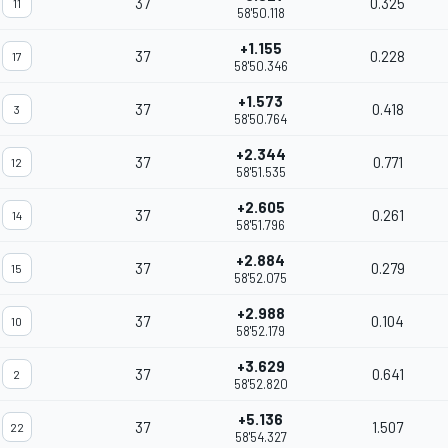
37
0.325
11
58'50.118
+1.155
37
0.228
17
58'50.346
+1.573
37
0.418
3
58'50.764
+2.344
37
0.771
12
58'51.535
+2.605
37
0.261
14
58'51.796
+2.884
37
0.279
15
58'52.075
+2.988
37
0.104
10
58'52.179
+3.629
37
0.641
2
58'52.820
+5.136
37
1.507
22
58'54.327