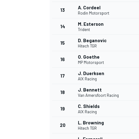
A. Cordeel
13
Rodin Motorsport
M. Esterson
14
Trident
D. Beganovic
15
Hitech TGR
O. Goethe
16
MP Motorsport
J. Duerksen
17
AIX Racing
J. Bennett
18
Van Amersfoort Racing
C. Shields
19
AIX Racing
L. Browning
20
Hitech TGR