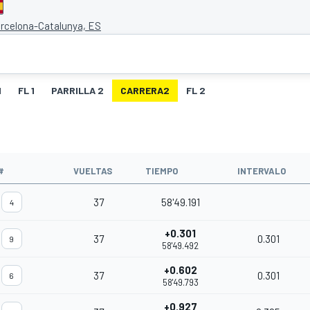
arcelona-Catalunya, ES
1
FL 1
PARRILLA 2
CARRERA2
FL 2
O
#
VUELTAS
TIEMPO
INTERVALO
37
58'49.191
4
+0.301
37
0.301
9
58'49.492
+0.602
37
0.301
6
58'49.793
+0.927