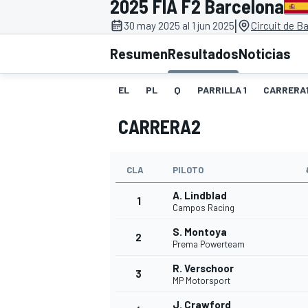
2025 FIA F2 Barcelona
|
FÓRMULA E
MOTO
30 may 2025 al 1 jun 2025
Circuit de B
Resumen
Resultados
Noticias
EL
PL
Q
PARRILLA 1
CARRERA
CARRERA2
NASCAR
INDYCAR
SPORTSCAR
RALLY
TURISM
CLA
PILOTO
A. Lindblad
1
Campos Racing
S. Montoya
2
Prema Powerteam
R. Verschoor
3
MP Motorsport
MÁS
J. Crawford