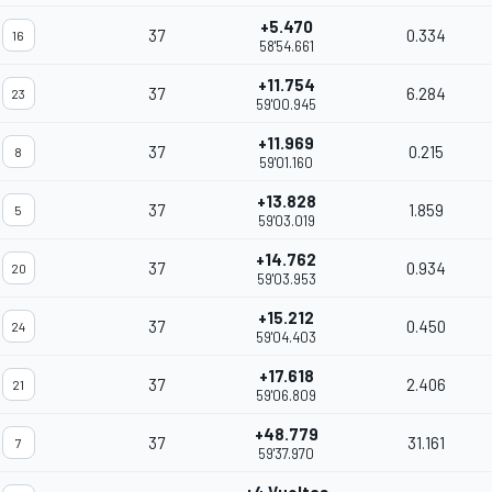
+5.470
37
0.334
16
58'54.661
+11.754
37
6.284
23
59'00.945
+11.969
37
0.215
8
59'01.160
+13.828
37
1.859
5
59'03.019
+14.762
37
0.934
20
59'03.953
+15.212
37
0.450
24
59'04.403
+17.618
37
2.406
21
59'06.809
+48.779
37
31.161
7
59'37.970