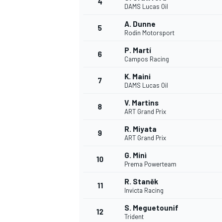
4
DAMS Lucas Oil
A. Dunne
5
Rodin Motorsport
P. Martí
6
Campos Racing
K. Maini
7
DAMS Lucas Oil
V. Martins
8
ART Grand Prix
R. Miyata
9
ART Grand Prix
G. Minì
10
Prema Powerteam
R. Staněk
11
Invicta Racing
S. Meguetounif
12
Trident