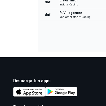
L. Fornaroli
dnf
Invicta Racing
R. Villagomez
dnf
Van Amersfoort Racing
Descarga tus apps