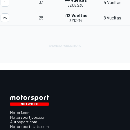
+4 Vueltas
33
4 Vueltas
1
52'08.230
+12 Vueltas
25
8 Vueltas
25
39'17.414
Motor1.com
Motorsportjobs.com
Autosport.com
Motorsportstats.com