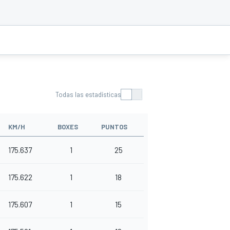
Todas las estadísticas
KM/H
BOXES
PUNTOS
175.637
1
25
175.622
1
18
175.607
1
15