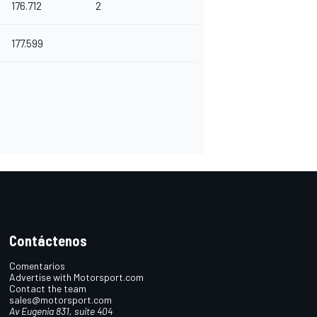
176.712
2
177.599
Contáctenos
Comentarios
Advertise with Motorsport.com
Contact the team
sales@motorsport.com
Av Eugenia 831, suite 404