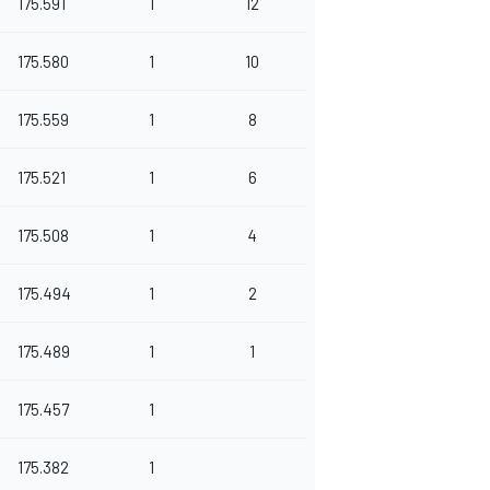
175.591
1
12
175.580
1
10
175.559
1
8
175.521
1
6
175.508
1
4
175.494
1
2
175.489
1
1
175.457
1
175.382
1