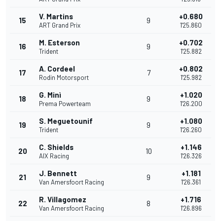
V. Martins
+0.680
15
9
ART Grand Prix
1'25.860
M. Esterson
+0.702
16
9
Trident
1'25.882
A. Cordeel
+0.802
17
7
Rodin Motorsport
1'25.982
G. Minì
+1.020
18
9
Prema Powerteam
1'26.200
S. Meguetounif
+1.080
19
9
Trident
1'26.260
C. Shields
+1.146
20
10
AIX Racing
1'26.326
J. Bennett
+1.181
21
9
Van Amersfoort Racing
1'26.361
R. Villagomez
+1.716
22
8
Van Amersfoort Racing
1'26.896