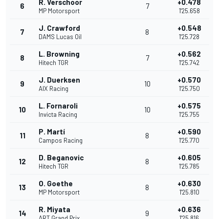
R. Verschoor
+0.478
6
7
MP Motorsport
1'25.658
J. Crawford
+0.548
7
8
DAMS Lucas Oil
1'25.728
L. Browning
+0.562
8
7
Hitech TGR
1'25.742
J. Duerksen
+0.570
9
10
AIX Racing
1'25.750
L. Fornaroli
+0.575
10
10
Invicta Racing
1'25.755
P. Martí
+0.590
11
8
Campos Racing
1'25.770
D. Beganovic
+0.605
12
8
Hitech TGR
1'25.785
O. Goethe
+0.630
13
8
MP Motorsport
1'25.810
R. Miyata
+0.636
14
9
ART Grand Prix
1'25.816