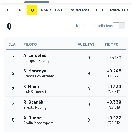
EL
PL
Q
PARRILLA 1
CARRERA1
FL 1
PARRILLA 
Q
Todas las estadísticas
CLA
PILOTO
VUELTAS
TIEMPO
A. Lindblad
1
9
1'25.180
Campos Racing
S. Montoya
+0.245
2
9
Prema Powerteam
1'25.425
K. Maini
+0.330
3
8
DAMS Lucas Oil
1'25.510
R. Staněk
+0.339
4
9
Invicta Racing
1'25.519
A. Dunne
+0.432
5
8
Rodin Motorsport
1'25.612