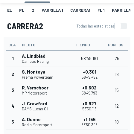
EL
PL
Q
PARRILLA 1
CARRERA1
FL 1
PARRILLA 
CARRERA2
Todas las estadísticas
CLA
PILOTO
TIEMPO
PUNTOS
A. Lindblad
1
58'49.191
25
Campos Racing
S. Montoya
+0.301
2
18
Prema Powerteam
58'49.492
R. Verschoor
+0.602
3
15
MP Motorsport
58'49.793
J. Crawford
+0.927
4
12
DAMS Lucas Oil
58'50.118
A. Dunne
+1.155
5
10
Rodin Motorsport
58'50.346