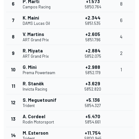
P. Martí
+1.573
6
8
Campos Racing
58'50.764
K. Maini
+2.344
7
6
DAMS Lucas Oil
58'51.535
V. Martins
+2.605
8
4
ART Grand Prix
58'51.796
R. Miyata
+2.884
9
2
ART Grand Prix
58'52.075
G. Minì
+2.988
10
1
Prema Powerteam
58'52.179
R. Staněk
+3.629
11
Invicta Racing
58'52.820
S. Meguetounif
+5.136
12
Trident
58'54.327
A. Cordeel
+5.470
13
Rodin Motorsport
58'54.661
M. Esterson
+11.754
14
Trident
59'00.945