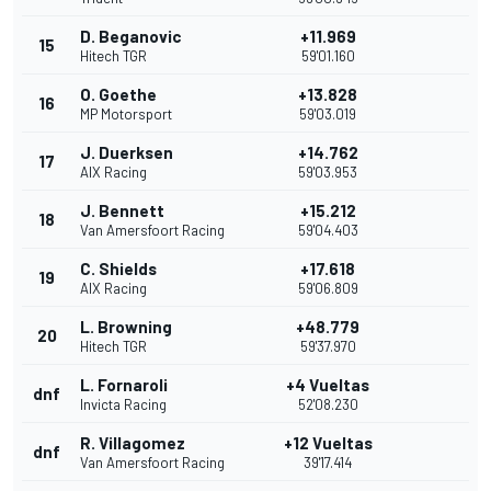
D. Beganovic
+11.969
15
Hitech TGR
59'01.160
O. Goethe
+13.828
16
MP Motorsport
59'03.019
J. Duerksen
+14.762
17
AIX Racing
59'03.953
J. Bennett
+15.212
18
Van Amersfoort Racing
59'04.403
C. Shields
+17.618
19
AIX Racing
59'06.809
L. Browning
+48.779
20
Hitech TGR
59'37.970
L. Fornaroli
+4 Vueltas
dnf
Invicta Racing
52'08.230
R. Villagomez
+12 Vueltas
dnf
Van Amersfoort Racing
39'17.414