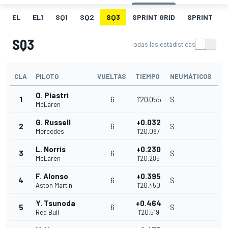
EL
EL1
SQ1
SQ2
SQ3
SPRINT GRID
SPRINT
SQ3
Todas las estadísticas
CLA
PILOTO
VUELTAS
TIEMPO
NEUMÁTICOS
O. Piastri
1
6
1'20.055
S
McLaren
G. Russell
+0.032
2
6
S
Mercedes
1'20.087
L. Norris
+0.230
3
6
S
McLaren
1'20.285
F. Alonso
+0.395
4
6
S
Aston Martin
1'20.450
Y. Tsunoda
+0.464
5
6
S
Red Bull
1'20.519