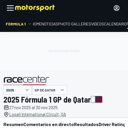
FÓRMULA 1
HOME
NOTICIAS
PHOTO GALLERIES
VIDEOS
CALENDARIO
GP DE QATAR
presentado por
2025 Fórmula 1 GP de Qatar
27 nov 2025 al 30 nov 2025
Losail International Circuit, QA
Resumen
Comentarios en directo
Resultados
Driver Ratings