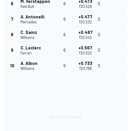
M. Verstappen
+0.473
6
6
S
Red Bull
1'20.528
A. Antonelli
+0.477
7
6
S
Mercedes
1'20.532
C. Sainz
+0.487
8
6
S
Williams
1'20.542
C. Leclerc
+0.567
9
6
S
Ferrari
1'20.622
A. Albon
+0.733
10
6
S
Williams
1'20.788