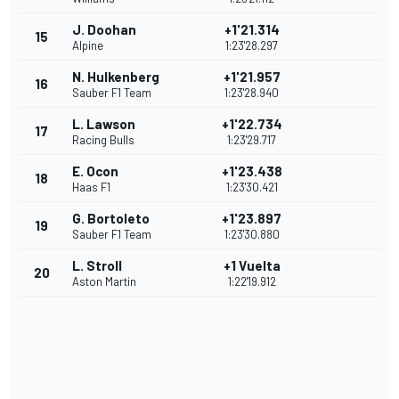
J. Doohan
+1'21.314
15
Alpine
1:23'28.297
N. Hulkenberg
+1'21.957
16
Sauber F1 Team
1:23'28.940
L. Lawson
+1'22.734
17
Racing Bulls
1:23'29.717
E. Ocon
+1'23.438
18
Haas F1
1:23'30.421
G. Bortoleto
+1'23.897
19
Sauber F1 Team
1:23'30.880
L. Stroll
+1 Vuelta
20
Aston Martin
1:22'19.912