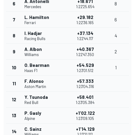
A. Antonelli
+18.671
6
8
Mercedes
1:22'25.654
L. Hamilton
+29.182
7
6
Ferrari
1:22'36.165
I. Hadjar
+37.134
8
4
Racing Bulls
1:22'44.117
A. Albon
+40.367
9
2
Williams
1:22'47.350
O. Bearman
+54.529
10
1
Haas F1
1:23'01.512
F. Alonso
+57.333
11
Aston Martin
1:23'04.316
Y. Tsunoda
+58.401
12
Red Bull
1:23'05.384
P. Gasly
+1'02.122
13
Alpine
1:23'09.105
C. Sainz
+1'14.129
14
Williams
1:23'21.112