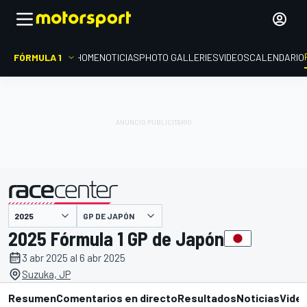
FÓRMULA 1
HOME
NOTICIAS
PHOTO GALLERIES
VIDEOS
CALENDARIO
GP DE JAPÓN
presentado por
2025 Fórmula 1 GP de Japón
3 abr 2025 al 6 abr 2025
Suzuka, JP
Resumen
Comentarios en directo
Resultados
Noticias
Vide