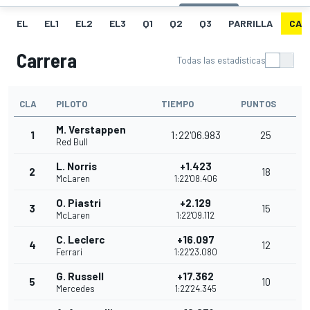
EL
EL1
EL2
EL3
Q1
Q2
Q3
PARRILLA
CAR
Carrera
Todas las estadísticas
CLA
PILOTO
TIEMPO
PUNTOS
M. Verstappen
1
1:22'06.983
25
Red Bull
L. Norris
+1.423
2
18
McLaren
1:22'08.406
O. Piastri
+2.129
3
15
McLaren
1:22'09.112
C. Leclerc
+16.097
4
12
Ferrari
1:22'23.080
G. Russell
+17.362
5
10
Mercedes
1:22'24.345