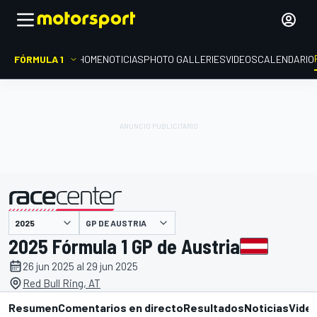
FÓRMULA 1
HOME
NOTICIAS
PHOTO GALLERIES
VIDEOS
CALENDARIO
GP DE AUSTRIA
presentado por
2025 Fórmula 1 GP de Austria
26 jun 2025 al 29 jun 2025
Red Bull Ring, AT
Resumen
Comentarios en directo
Resultados
Noticias
Vide