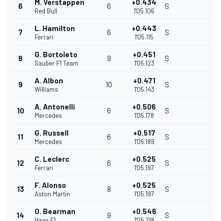
M. Verstappen
+0.434
6
6
S
Red Bull
1'05.106
L. Hamilton
+0.443
7
6
S
Ferrari
1'05.115
G. Bortoleto
+0.451
8
9
S
Sauber F1 Team
1'05.123
A. Albon
+0.471
9
10
S
Williams
1'05.143
A. Antonelli
+0.506
10
6
S
Mercedes
1'05.178
G. Russell
+0.517
11
6
S
Mercedes
1'05.189
C. Leclerc
+0.525
12
6
S
Ferrari
1'05.197
F. Alonso
+0.525
13
8
S
Aston Martin
1'05.197
O. Bearman
+0.546
14
9
S
Haas F1
1'05.218