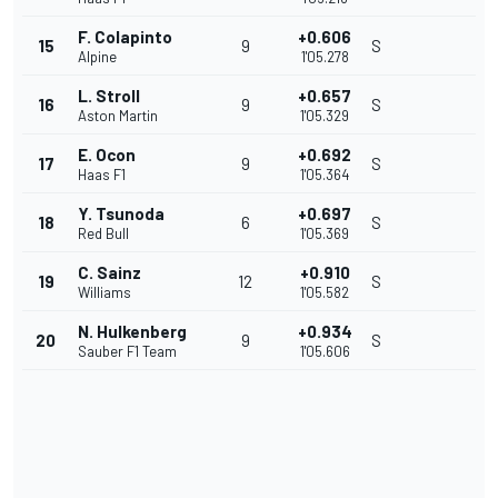
F. Colapinto
+0.606
15
9
S
Alpine
1'05.278
L. Stroll
+0.657
16
9
S
Aston Martin
1'05.329
E. Ocon
+0.692
17
9
S
Haas F1
1'05.364
Y. Tsunoda
+0.697
18
6
S
Red Bull
1'05.369
C. Sainz
+0.910
19
12
S
Williams
1'05.582
N. Hulkenberg
+0.934
20
9
S
Sauber F1 Team
1'05.606