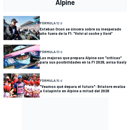
Alpine
FÓRMULA 1
2 d
Esteban Ocon se sincera sobre su inesperado
año fuera de la F1: “Volví al coche y lloré”
FÓRMULA 1
3 d
Las mejoras que prepara Alpine son "críticas"
para sus posibilidades en la F1 2026, avisa Gasly
FÓRMULA 1
5 d
"Veamos qué depara el futuro": Briatore evalúa
a Colapinto en Alpine a mitad del 2026