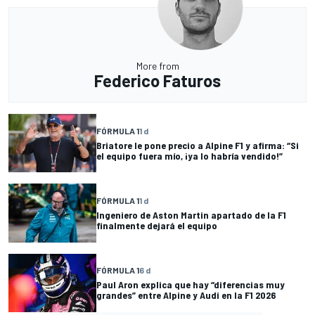
More from
Federico Faturos
FÓRMULA 1
1 d
Briatore le pone precio a Alpine F1 y afirma: “Si
el equipo fuera mío, ¡ya lo habría vendido!”
FÓRMULA 1
1 d
Ingeniero de Aston Martin apartado de la F1
finalmente dejará el equipo
FÓRMULA 1
6 d
Paul Aron explica que hay “diferencias muy
grandes” entre Alpine y Audi en la F1 2026