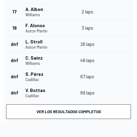
A. Albon
17
2 laps
Williams
F. Alonso
18
3 laps
Aston Martin
L. Stroll
dnf
26 laps
Aston Martin
C. Sainz
dnf
48 laps
Williams
S. Pérez
dnf
67 laps
Cadillac
V. Bottas
dnf
69 laps
Cadillac
VER LOS RESULTADOS COMPLETOS