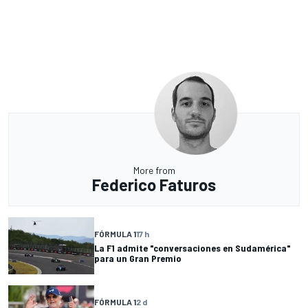
More from
Federico Faturos
FÓRMULA 1
17 h
La F1 admite "conversaciones en Sudamérica"
para un Gran Premio
FÓRMULA 1
2 d