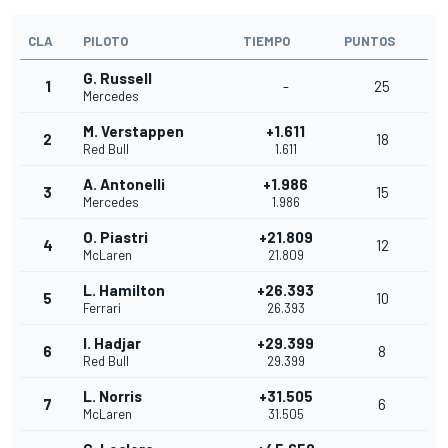
CLA
PILOTO
TIEMPO
PUNTOS
G. Russell
1
-
25
Mercedes
M. Verstappen
+1.611
2
18
Red Bull
1.611
A. Antonelli
+1.986
3
15
Mercedes
1.986
O. Piastri
+21.809
4
12
McLaren
21.809
L. Hamilton
+26.393
5
10
Ferrari
26.393
I. Hadjar
+29.399
6
8
Red Bull
29.399
L. Norris
+31.505
7
6
McLaren
31.505