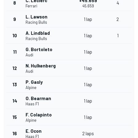
C. Leclerc
+45.659
8
4
Ferrari
45.659
L. Lawson
9
1 lap
2
Racing Bulls
A. Lindblad
10
1 lap
1
Racing Bulls
G. Bortoleto
11
1 lap
Audi
N. Hulkenberg
12
1 lap
Audi
P. Gasly
13
1 lap
Alpine
O. Bearman
14
1 lap
Haas F1
F. Colapinto
15
1 lap
Alpine
E. Ocon
16
2 laps
Haas F1