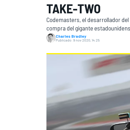
TAKE-TWO
FÓRMULA E
MOTO
Codemasters, el desarrollador del v
compra del gigante estadounidens
Charles Bradley
Publicado:
9 nov 2020, 14:25
NASCAR
INDYCAR
SPORTSCAR
RALLY
TURISM
MÁS