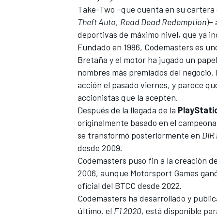
Take-Two
–que cuenta en su cartera 
Theft Auto
,
Read Dead Redemption
)– 
deportivas de máximo nivel, que ya inc
Fundado en 1986, Codemasters es uno 
Bretaña y el motor ha jugado un papel
nombres más premiados del negocio. R
acción el pasado viernes, y parece q
accionistas que la acepten.
Después de la llegada de la
PlayStati
originalmente basado en el campeonat
se transformó posteriormente en
DiRT
desde 2009.
Codemasters puso fin a la creación de
2006, aunque
Motorsport Games
ganó
oficial del BTCC desde 2022.
Codemasters ha desarrollado y publica
último. el
F1 2020
, está disponible pa