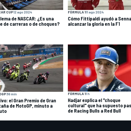
CAR CUP
12 ago 2024
FÓRMULA 1
11 ago 2024
dilema de NASCAR: ¿Es una
Cómo Fittipaldi ayudó a Senna
ie de carreras o de choques?
alcanzar la gloria en la F1
FÓRMULA 1
1 h
OGP
36 min
Hadjar explica el "choque
vivo: el Gran Premio de Gran
cultural" que ha supuesto pa
taña de MotoGP, minuto a
de Racing Bulls a Red Bull
uto