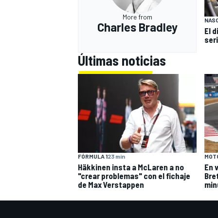
More from
NAS
Charles Bradley
El 
ser
Últimas noticias
FÓRMULA 1
23 min
MOT
Häkkinen insta a McLaren a no
En 
"crear problemas" con el fichaje
Bre
de Max Verstappen
min