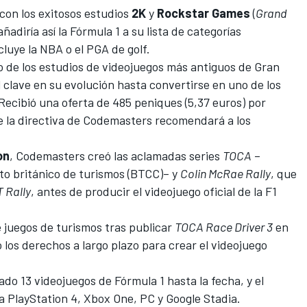
con los exitosos estudios
2K
y
Rockstar
Games
(
Grand
añadiría así la
Fórmula 1
a su lista de categorías
luye la NBA o el PGA de golf.
de los estudios de videojuegos más antiguos de Gran
 clave en su evolución hasta convertirse en uno de los
ecibió una oferta de 485 peniques (5,37 euros) por
ue la directiva de Codemasters recomendará a los
on
, Codemasters creó las aclamadas series
TOCA
–
o británico de turismos (BTCC)– y
Colin McRae Rally
, que
 Rally
, antes de producir el
videojuego oficia
l
de la F1
 juegos de turismos tras publicar
TOCA Race Driver 3
en
 los derechos a largo plazo para crear el
videojuego
do 13 videojuegos de Fórmula 1 hasta la fecha, y el
ra PlayStation 4, Xbox One, PC y Google Stadia.