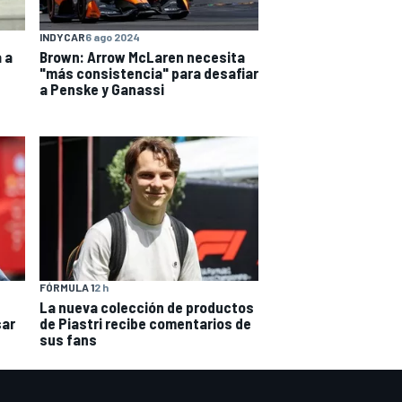
INDYCAR
6 ago 2024
 a
Brown: Arrow McLaren necesita
"más consistencia" para desafiar
a Penske y Ganassi
FÓRMULA 1
2 h
La nueva colección de productos
sar
de Piastri recibe comentarios de
sus fans