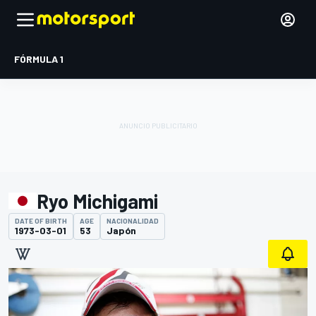
FÓRMULA 1
Ryo Michigami
DATE OF BIRTH
AGE
NACIONALIDAD
1973-03-01
53
Japón