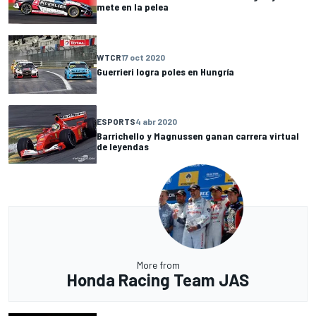
mete en la pelea
WTCR
17 oct 2020
Guerrieri logra poles en Hungría
ESPORTS
4 abr 2020
Barrichello y Magnussen ganan carrera virtual
de leyendas
More from
Honda Racing Team JAS