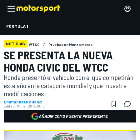
FÓRMULA 1
NOTICIAS
WTCC
Pruebas en Monza marzo
SE PRESENTA LA NUEVA
HONDA CIVIC DEL WTCC
Honda presentó el vehículo con el que competirán
este año en la categoría mundial y que muestra
modificaciones.
Emmanuel Rolland
Edited:
14 mar 2017, 18:16
AÑADIR COMO FUENTE PREFERENTE