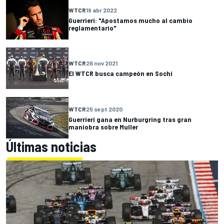
WTCR
19 abr 2022
Guerrieri: "Apostamos mucho al cambio
reglamentario"
WTCR
26 nov 2021
El WTCR busca campeón en Sochi
WTCR
25 sept 2020
Guerrieri gana en Nurburgring tras gran
maniobra sobre Muller
Últimas noticias