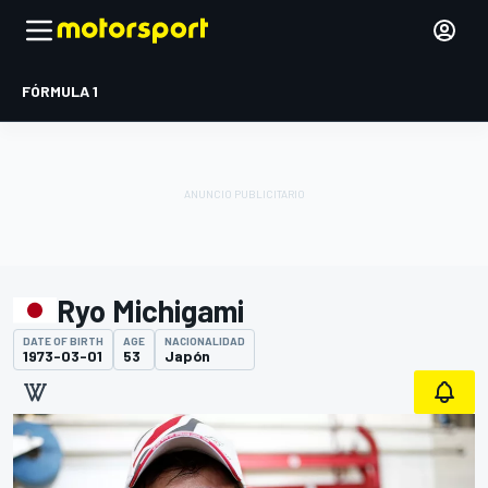
FÓRMULA 1
Ryo Michigami
DATE OF BIRTH
AGE
NACIONALIDAD
1973-03-01
53
Japón