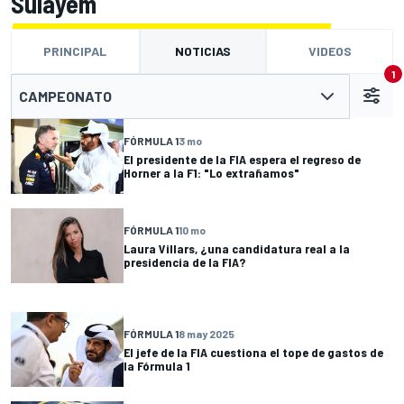
Sulayem
PRINCIPAL
NOTICIAS
VIDEOS
1
CAMPEONATO
FÓRMULA 1
3 mo
El presidente de la FIA espera el regreso de
Horner a la F1: "Lo extrañamos"
FÓRMULA 1
10 mo
Laura Villars, ¿una candidatura real a la
presidencia de la FIA?
FÓRMULA 1
8 may 2025
El jefe de la FIA cuestiona el tope de gastos de
la Fórmula 1