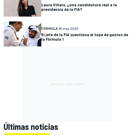
Laura Villars, ¿una candidatura real a la
presidencia de la FIA?
FÓRMULA 1
8 may 2025
El jefe de la FIA cuestiona el tope de gastos de
la Fórmula 1
Últimas noticias