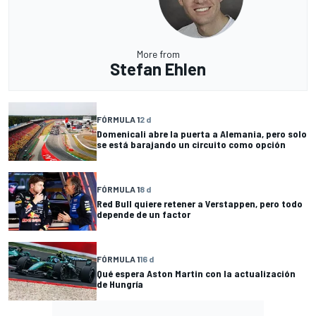
More from
Stefan Ehlen
FÓRMULA 1
2 d
Domenicali abre la puerta a Alemania, pero solo
se está barajando un circuito como opción
FÓRMULA 1
8 d
Red Bull quiere retener a Verstappen, pero todo
depende de un factor
FÓRMULA 1
16 d
Qué espera Aston Martin con la actualización
de Hungría