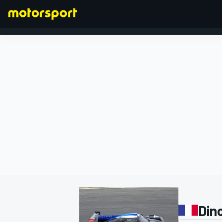
FÓRMULA 1
Din