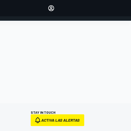
Make your voice heard with
article commenting.
INICIAR SESIÓN
EDICIÓN
ESPANOL
STAY IN TOUCH
ACTIVA LAS ALERTAS