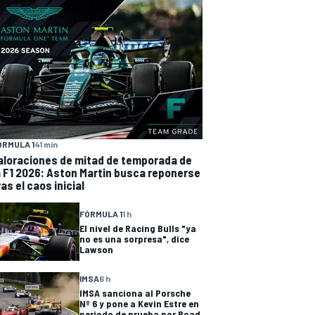
ÓRMULA 1
41 min
aloraciones de mitad de temporada de
a F1 2026: Aston Martin busca reponerse
ras el caos inicial
FÓRMULA 1
1 h
El nivel de Racing Bulls "ya
no es una sorpresa", dice
Lawson
IMSA
6 h
IMSA sanciona al Porsche
Nº 6 y pone a Kevin Estre en
periodo de prueba por Road