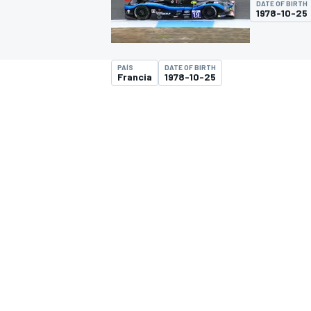
DATE OF BIRTH
1978-10-25
FÓRMULA E
MOTO
PAÍS
DATE OF BIRTH
Francia
1978-10-25
NASCAR
INDYCAR
SPORTSCAR
RALLY
TURISM
MÁS