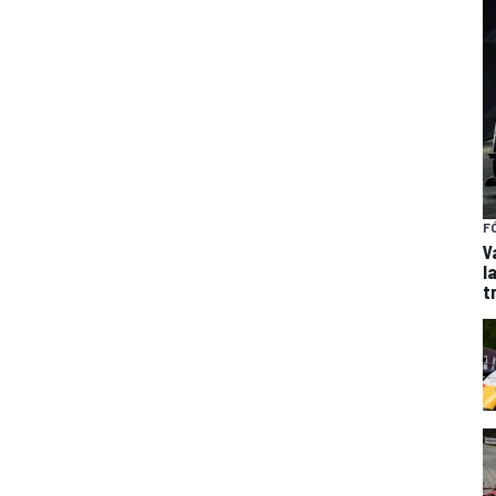
F
V
l
t