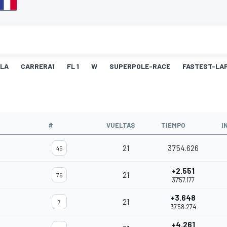
LLA
CARRERA1
FL 1
W
SUPERPOLE-RACE
FASTEST-LA
O
#
VUELTAS
TIEMPO
I
21
37'54.626
45
+2.551
21
76
37'57.177
+3.648
21
7
37'58.274
+4.261