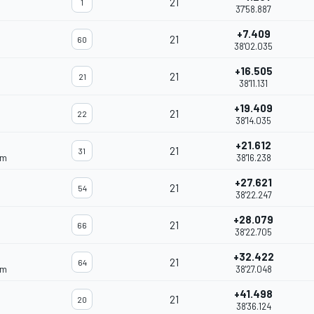
21
1
37'58.887
+7.409
21
60
38'02.035
+16.505
21
21
38'11.131
+19.409
21
22
38'14.035
+21.612
21
31
am
38'16.238
+27.621
21
54
38'22.247
+28.079
21
66
38'22.705
+32.422
21
64
am
38'27.048
+41.498
21
20
38'36.124