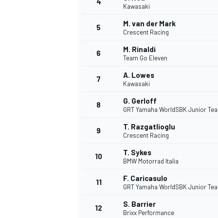
4
Kawasaki
M. van der Mark
5
Crescent Racing
M. Rinaldi
6
Team Go Eleven
A. Lowes
7
Kawasaki
G. Gerloff
8
GRT Yamaha WorldSBK Junior Te
T. Razgatlioglu
9
Crescent Racing
T. Sykes
10
BMW Motorrad Italia
F. Caricasulo
11
GRT Yamaha WorldSBK Junior Te
S. Barrier
12
Brixx Performance