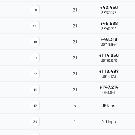
+42.450
21
91
38'37.076
+45.588
21
50
38'40.214
+46.318
21
19
38'40.944
+1'14.050
21
97
39'08.676
+1'18.497
21
53
39'13.123
+1'47.214
21
13
39'41.840
5
16 laps
12
1
20 laps
34