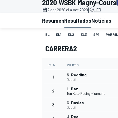
2020 WSBK Magny-Cours
|
FÓRMULA E
MOTO
2 oct 2020 al 4 oct 2020
, FR
Resumen
Resultados
Noticias
EL
EL1
EL2
EL3
SP1
PARRI
CARRERA2
NASCAR
INDYCAR
SPORTSCAR
RALLY
TURISM
CLA
PILOTO
S. Redding
1
Ducati
L. Baz
2
Ten Kate Racing - Yamaha
C. Davies
3
Ducati
MÁS
J. Rea