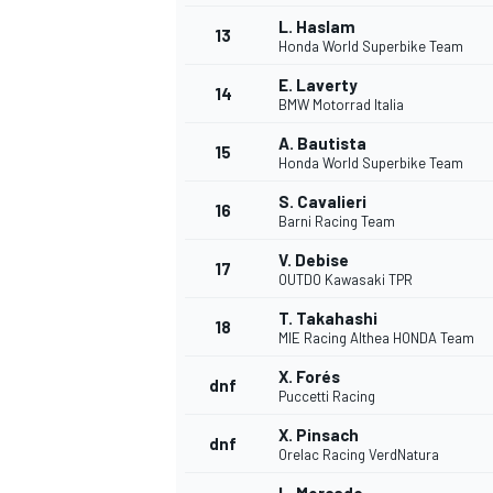
L. Haslam
13
Honda World Superbike Team
E. Laverty
14
BMW Motorrad Italia
A. Bautista
15
Honda World Superbike Team
S. Cavalieri
16
Barni Racing Team
V. Debise
17
OUTDO Kawasaki TPR
T. Takahashi
18
MIE Racing Althea HONDA Team
X. Forés
dnf
Puccetti Racing
X. Pinsach
dnf
Orelac Racing VerdNatura