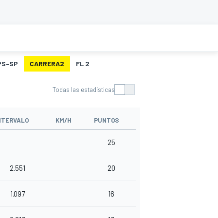
PS-SP
CARRERA2
FL 2
Todas las estadísticas
NTERVALO
KM/H
PUNTOS
25
2.551
20
1.097
16