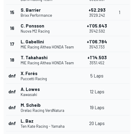
S. Barrier
+52.293
15
1
Brixx Performance
35'29.242
C. Ponsson
+1'05.643
16
Nuova M2 Racing
35'42.592
L. Gabellini
+1'06.784
17
MIE Racing Althea HONDA Team
35'43.733
T. Takahashi
+1'14.503
18
MIE Racing Althea HONDA Team
35'51.452
X. Forés
dnf
5 Laps
Puccetti Racing
A. Lowes
dnf
12 Laps
Kawasaki
M. Scheib
dnf
19 Laps
Orelac Racing VerdNatura
L. Baz
dnf
20 Laps
Ten Kate Racing - Yamaha