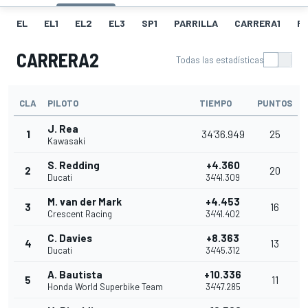
EL
EL1
EL2
EL3
SP1
PARRILLA
CARRERA1
FL
CARRERA2
Todas las estadísticas
CLA
PILOTO
TIEMPO
PUNTOS
J. Rea
1
34'36.949
25
Kawasaki
S. Redding
+4.360
2
20
Ducati
34'41.309
M. van der Mark
+4.453
3
16
Crescent Racing
34'41.402
C. Davies
+8.363
4
13
Ducati
34'45.312
A. Bautista
+10.336
5
11
Honda World Superbike Team
34'47.285