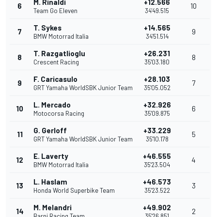
M. Rinaldi
+12.566
6
10
Team Go Eleven
34'49.515
T. Sykes
+14.565
7
9
BMW Motorrad Italia
34'51.514
T. Razgatlioglu
+26.231
8
8
Crescent Racing
35'03.180
F. Caricasulo
+28.103
9
7
GRT Yamaha WorldSBK Junior Team
35'05.052
L. Mercado
+32.926
10
6
Motocorsa Racing
35'09.875
G. Gerloff
+33.229
11
5
GRT Yamaha WorldSBK Junior Team
35'10.178
E. Laverty
+46.555
12
4
BMW Motorrad Italia
35'23.504
L. Haslam
+46.573
13
3
Honda World Superbike Team
35'23.522
M. Melandri
+49.902
14
2
Barni Racing Team
35'26.851