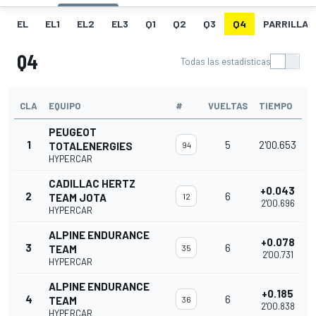
EL
EL1
EL2
EL3
Q1
Q2
Q3
Q4
PARRILLA
Q4
Todas las estadísticas
CLA
EQUIPO
#
VUELTAS
TIEMPO
PEUGEOT
1
5
2'00.653
TOTALENERGIES
94
HYPERCAR
CADILLAC HERTZ
+0.043
2
6
TEAM JOTA
12
2'00.696
HYPERCAR
ALPINE ENDURANCE
+0.078
3
6
TEAM
35
2'00.731
HYPERCAR
ALPINE ENDURANCE
+0.185
4
6
TEAM
36
2'00.838
HYPERCAR