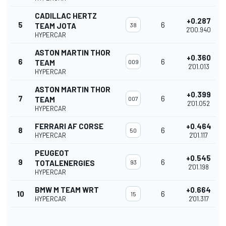
CADILLAC HERTZ
+0.287
5
6
TEAM JOTA
38
2'00.940
HYPERCAR
ASTON MARTIN THOR
+0.360
6
6
TEAM
009
2'01.013
HYPERCAR
ASTON MARTIN THOR
+0.399
7
6
TEAM
007
2'01.052
HYPERCAR
FERRARI AF CORSE
+0.464
8
6
50
HYPERCAR
2'01.117
PEUGEOT
+0.545
9
6
TOTALENERGIES
93
2'01.198
HYPERCAR
BMW M TEAM WRT
+0.664
10
6
15
HYPERCAR
2'01.317