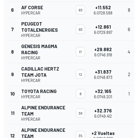
AF CORSE
+11.552
6
8
83
HYPERCAR
6:01'28.588
PEUGEOT
+12.861
7
6
TOTALENERGIES
93
6:01'29.897
HYPERCAR
GENESIS MAGMA
+29.882
8
4
RACING
17
6:01'46.918
HYPERCAR
CADILLAC HERTZ
+31.837
9
2
TEAM JOTA
12
6:01'48.873
HYPERCAR
TOYOTA RACING
+32.165
10
1
8
HYPERCAR
6:01'49.201
ALPINE ENDURANCE
+32.376
11
TEAM
36
6:01'49.412
HYPERCAR
ALPINE ENDURANCE
+2 Vueltas
12
TEAM
35