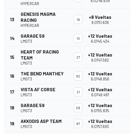
6:02'46.639
HYPERCAR
GENESIS MAGMA
+8 Vueltas
13
RACING
19
6:01'51.636
HYPERCAR
GARAGE 59
+12 Vueltas
14
10
LMGT3
6:01'45.434
HEART OF RACING
+12 Vueltas
15
TEAM
27
6:01'47.582
LMGT3
THE BEND MANTHEY
+12 Vueltas
16
92
LMGT3
6:01'48.856
VISTA AF CORSE
+12 Vueltas
17
21
LMGT3
6:01'49.497
GARAGE 59
+12 Vueltas
18
58
LMGT3
6:01'55.835
AKKODIS ASP TEAM
+12 Vueltas
19
87
LMGT3
6:01'57.693