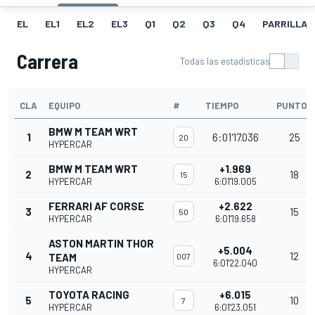
EL
EL1
EL2
EL3
Q1
Q2
Q3
Q4
PARRILLA
Carrera
Todas las estadísticas
CLA
EQUIPO
#
TIEMPO
PUNTOS
BMW M TEAM WRT
1
6:01'17.036
25
20
HYPERCAR
BMW M TEAM WRT
+1.969
2
18
15
HYPERCAR
6:01'19.005
FERRARI AF CORSE
+2.622
3
15
50
HYPERCAR
6:01'19.658
ASTON MARTIN THOR
+5.004
4
12
TEAM
007
6:01'22.040
HYPERCAR
TOYOTA RACING
+6.015
5
10
7
HYPERCAR
6:01'23.051