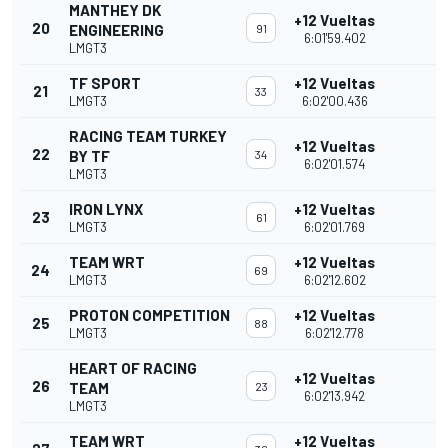
MANTHEY DK
+12 Vueltas
20
ENGINEERING
91
6:01'59.402
LMGT3
TF SPORT
+12 Vueltas
21
33
LMGT3
6:02'00.436
RACING TEAM TURKEY
+12 Vueltas
22
BY TF
34
6:02'01.574
LMGT3
IRON LYNX
+12 Vueltas
23
61
LMGT3
6:02'01.769
TEAM WRT
+12 Vueltas
24
69
LMGT3
6:02'12.602
PROTON COMPETITION
+12 Vueltas
25
88
LMGT3
6:02'12.778
HEART OF RACING
+12 Vueltas
26
TEAM
23
6:02'13.942
LMGT3
TEAM WRT
+12 Vueltas