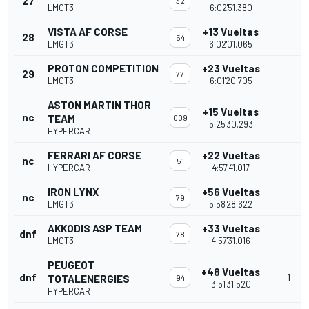
27
32
LMGT3
6:02'51.380
VISTA AF CORSE
+13 Vueltas
28
54
LMGT3
6:02'01.065
PROTON COMPETITION
+23 Vueltas
29
77
LMGT3
6:01'20.705
ASTON MARTIN THOR
+15 Vueltas
nc
TEAM
009
5:25'30.293
HYPERCAR
FERRARI AF CORSE
+22 Vueltas
nc
51
HYPERCAR
4:57'41.017
IRON LYNX
+56 Vueltas
nc
79
LMGT3
5:58'28.622
AKKODIS ASP TEAM
+33 Vueltas
dnf
78
LMGT3
4:57'31.016
PEUGEOT
+48 Vueltas
dnf
1
TOTALENERGIES
94
3:51'31.520
HYPERCAR