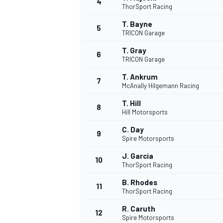
4
ThorSport Racing
T. Bayne
5
TRICON Garage
T. Gray
6
TRICON Garage
T. Ankrum
7
McAnally Hilgemann Racing
T. Hill
8
Hill Motorsports
C. Day
9
Spire Motorsports
J. Garcia
10
ThorSport Racing
B. Rhodes
11
ThorSport Racing
R. Caruth
12
Spire Motorsports