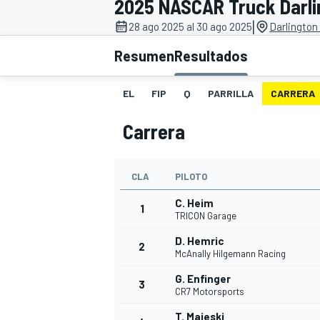
2025 NASCAR Truck Darli
|
FÓRMULA E
MOTO
28 ago 2025 al 30 ago 2025
Darlington
Resumen
Resultados
EL
FIP
Q
PARRILLA
CARRERA
Carrera
NASCAR
INDYCAR
SPORTSCAR
RALLY
TURISM
CLA
PILOTO
C. Heim
1
TRICON Garage
D. Hemric
2
McAnally Hilgemann Racing
G. Enfinger
3
CR7 Motorsports
MÁS
T. Majeski