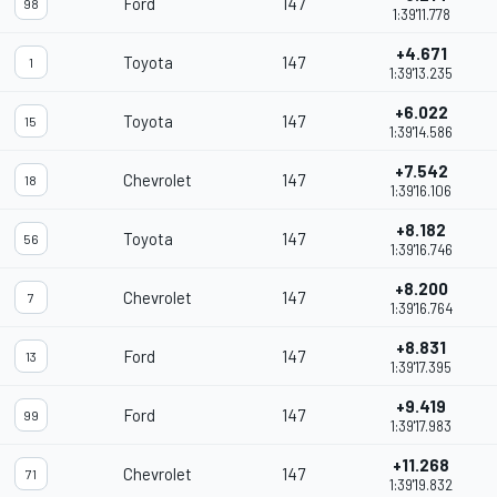
Ford
147
98
1:39'11.778
+4.671
Toyota
147
1
1:39'13.235
+6.022
Toyota
147
15
1:39'14.586
+7.542
Chevrolet
147
18
1:39'16.106
+8.182
Toyota
147
56
1:39'16.746
+8.200
Chevrolet
147
7
1:39'16.764
+8.831
Ford
147
13
1:39'17.395
+9.419
Ford
147
99
1:39'17.983
+11.268
Chevrolet
147
71
1:39'19.832