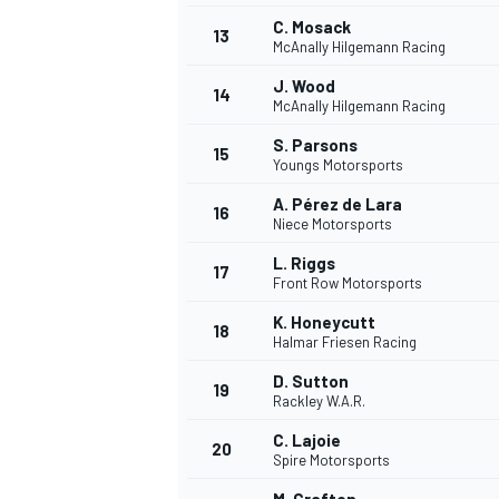
C. Mosack
13
McAnally Hilgemann Racing
J. Wood
14
McAnally Hilgemann Racing
S. Parsons
15
Youngs Motorsports
A. Pérez de Lara
16
Niece Motorsports
L. Riggs
17
Front Row Motorsports
K. Honeycutt
18
Halmar Friesen Racing
D. Sutton
19
Rackley W.A.R.
C. Lajoie
20
Spire Motorsports