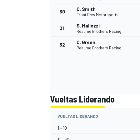
C. Smith
30
Front Row Motorsports
S. Mallozzi
31
Reaume Brothers Racing
C. Green
32
Reaume Brothers Racing
Vueltas Liderando
VUELTAS LIDERANDO
1 - 10
11 - 30