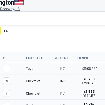
ngton
 Raceway, US
FL
O
#
FABRICANTE
VUELTAS
TIEMPO
Toyota
147
1:39'08.564
11
+0.766
Chevrolet
147
19
1:39'09.330
+2.593
Chevrolet
147
9
1:39'11.157
+3.214