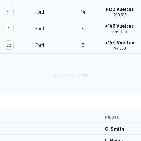
+133 Vueltas
Ford
14
38
12'10.515
+143 Vueltas
Ford
4
2
2'44.635
+144 Vueltas
Ford
3
22
1'47.658
PILOTO
C. Smith
L. Riggs