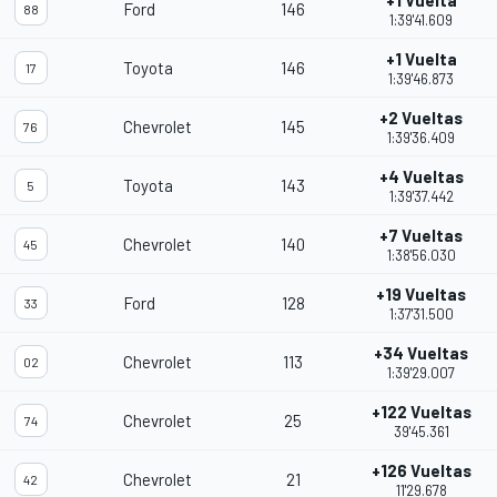
+1 Vuelta
Ford
146
88
1:39'41.609
+1 Vuelta
Toyota
146
17
1:39'46.873
+2 Vueltas
Chevrolet
145
76
1:39'36.409
+4 Vueltas
Toyota
143
5
1:39'37.442
+7 Vueltas
Chevrolet
140
45
1:38'56.030
+19 Vueltas
Ford
128
33
1:37'31.500
+34 Vueltas
Chevrolet
113
02
1:39'29.007
+122 Vueltas
Chevrolet
25
74
39'45.361
+126 Vueltas
Chevrolet
21
42
11'29.678