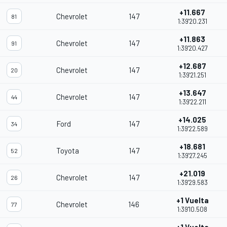
+11.667
Chevrolet
147
81
1:39'20.231
+11.863
Chevrolet
147
91
1:39'20.427
+12.687
Chevrolet
147
20
1:39'21.251
+13.647
Chevrolet
147
44
1:39'22.211
+14.025
Ford
147
34
1:39'22.589
+18.681
Toyota
147
52
1:39'27.245
+21.019
Chevrolet
147
26
1:39'29.583
+1 Vuelta
Chevrolet
146
77
1:39'10.508