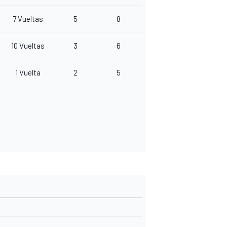
7 Vueltas
5
8
10 Vueltas
3
6
1 Vuelta
2
5