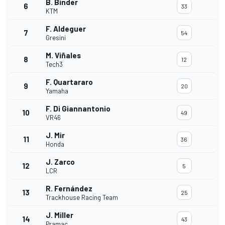
B. Binder
6
33
KTM
F. Aldeguer
7
54
Gresini
M. Viñales
8
12
Tech3
F. Quartararo
9
20
Yamaha
F. Di Giannantonio
10
49
VR46
J. Mir
11
36
Honda
J. Zarco
12
5
LCR
R. Fernández
13
25
Trackhouse Racing Team
J. Miller
14
43
Pramac