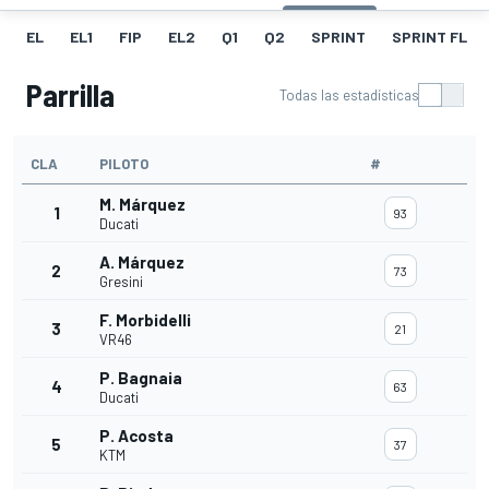
EL
EL1
FIP
EL2
Q1
Q2
SPRINT
SPRINT FL
Parrilla
Todas las estadísticas
CLA
PILOTO
#
M. Márquez
1
93
Ducati
A. Márquez
2
73
Gresini
F. Morbidelli
3
21
VR46
P. Bagnaia
4
63
Ducati
P. Acosta
5
37
KTM