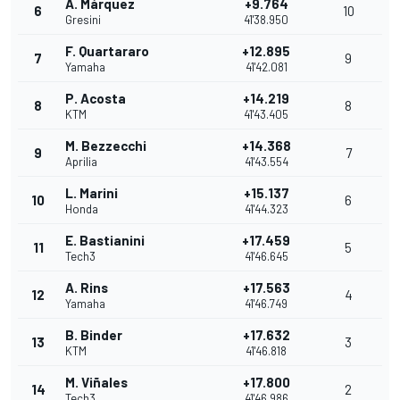
A. Márquez
+9.764
6
10
Gresini
41'38.950
F. Quartararo
+12.895
7
9
Yamaha
41'42.081
P. Acosta
+14.219
8
8
KTM
41'43.405
M. Bezzecchi
+14.368
9
7
Aprilia
41'43.554
L. Marini
+15.137
10
6
Honda
41'44.323
E. Bastianini
+17.459
11
5
Tech3
41'46.645
A. Rins
+17.563
12
4
Yamaha
41'46.749
B. Binder
+17.632
13
3
KTM
41'46.818
M. Viñales
+17.800
14
2
Tech3
41'46.986