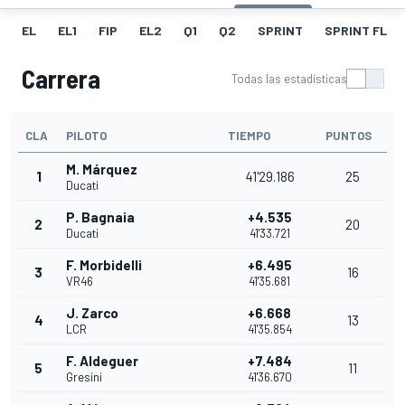
EL
EL1
FIP
EL2
Q1
Q2
SPRINT
SPRINT FL
Carrera
Todas las estadísticas
CLA
PILOTO
TIEMPO
PUNTOS
M. Márquez
1
41'29.186
25
Ducati
P. Bagnaia
+4.535
2
20
Ducati
41'33.721
F. Morbidelli
+6.495
3
16
VR46
41'35.681
J. Zarco
+6.668
4
13
LCR
41'35.854
F. Aldeguer
+7.484
5
11
Gresini
41'36.670