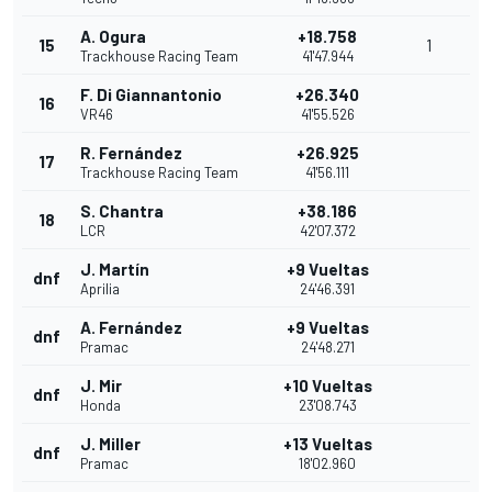
A. Ogura
+18.758
15
1
Trackhouse Racing Team
41'47.944
F. Di Giannantonio
+26.340
16
VR46
41'55.526
R. Fernández
+26.925
17
Trackhouse Racing Team
41'56.111
S. Chantra
+38.186
18
LCR
42'07.372
J. Martín
+9 Vueltas
dnf
Aprilia
24'46.391
A. Fernández
+9 Vueltas
dnf
Pramac
24'48.271
J. Mir
+10 Vueltas
dnf
Honda
23'08.743
J. Miller
+13 Vueltas
dnf
Pramac
18'02.960